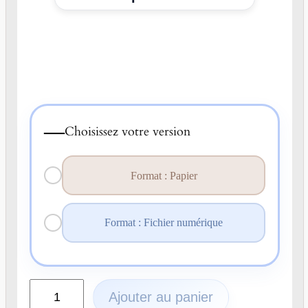
—
Choisissez votre version
Format : Papier
Format : Fichier numérique
q
Ajouter au panier
u