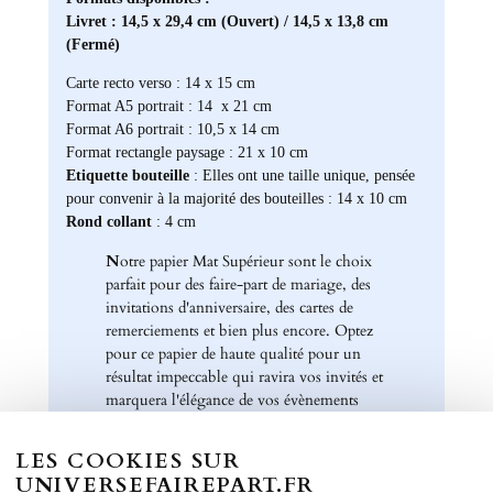
Livret : 14,5 x 29,4 cm (Ouvert) / 14,5 x 13,8 cm
(Fermé)
Carte recto verso : 14 x 15 cm
Format A5 portrait : 14 x 21 cm
Format A6 portrait : 10,5 x 14 cm
Format rectangle paysage : 21 x 10 cm
Etiquette bouteille
: Elles ont une taille unique, pensée
pour convenir à la majorité des bouteilles : 14 x 10 cm
Rond collant
: 4 cm
N
otre papier Mat Supérieur sont le choix
parfait pour des faire-part de mariage, des
invitations d'anniversaire, des cartes de
remerciements et bien plus encore. Optez
pour ce papier de haute qualité pour un
résultat impeccable qui ravira vos invités et
marquera l'élégance de vos évènements
spéciaux. Laissez libre cours à votre
créativité et personnalisez nos papiers Mat
LES COOKIES SUR
Supérieur pour créer des souvenirs uniques
UNIVERSEFAIREPART.FR
et inoubliables.