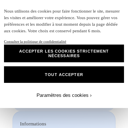
Chez Universe Faire-part, nous mettons
Nous utilisons des cookies pour faire fonctionner le site, mesurer
tout en œuvre pour vous offrir des produits
les visites et améliorer votre expérience. Vous pouvez gérer vos
d'exception qui répondent à vos attentes les
préférences et les modifier à tout moment depuis la page dédiée
plus exigeantes. Faites confiance à notre
aux cookies. Votre choix est conservé pendant 6 mois.
expertise et à notre passion pour vous
accompagner dans la réalisation de vos
Consulter la politique de confidentialité
projets évènementiels.
ACCEPTER LES COOKIES STRICTEMENT
NÉCESSAIRES
Une fois votre commande passée, si vous souhaitez
visualiser un aperçu avec vos propres photos, textes et
couleurs, un créateur vous contactera. Ensemble, vous
pourrez discuter des dimensions, de la disposition, des
TOUT ACCEPTER
couleurs et de toute autre modification que vous souhaitez
apporte. Nous n'imprimerons rien sans votre validation
préalable.
Paramètres des cookies ›
Informations