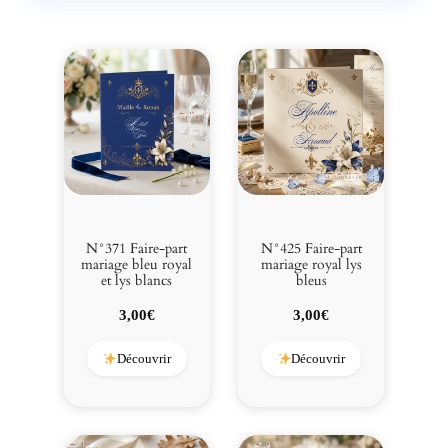
a
f
t
r
o
m
a
n
t
i
q
N°371 Faire-part
N°425 Faire-part
u
mariage bleu royal
mariage royal lys
et lys blancs
bleus
e
3,00
€
3,00
€
Découvrir
Découvrir