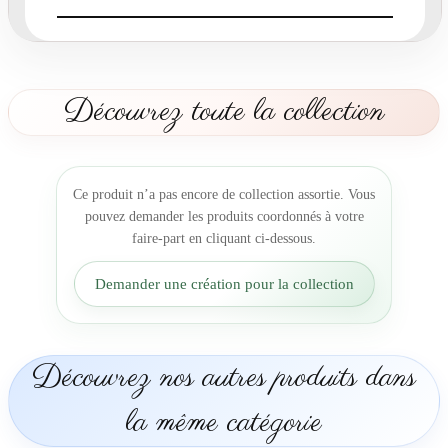
a
r
t
C
h
Découvrez toute la collection
a
m
p
ê
Ce produit n’a pas encore de collection assortie. Vous
t
pouvez demander les produits coordonnés à votre
r
faire-part en cliquant ci-dessous.
e
m
Demander une création pour la collection
a
r
i
a
Découvrez nos autres produits dans
g
e
la même catégorie
k
r