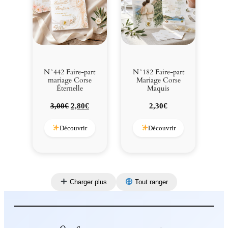
N°442 Faire-part
N°182 Faire-part
mariage Corse
Mariage Corse
Éternelle
Maquis
Le
Le
3,00
€
2,80
€
2,30
€
prix
prix
initial
actuel
Découvrir
Découvrir
était :
est :
3,00€.
2,80€.
Charger plus
Tout ranger