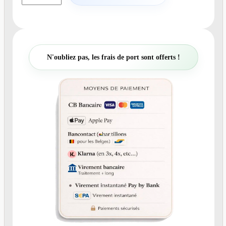
a
n
t
i
t
N'oubliez pas, les frais de port sont offerts !
é
d
e
N
°
2
0
6
F
a
i
r
e
-
p