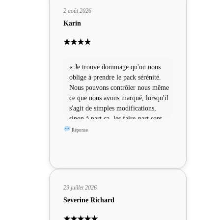
2 août 2026
Karin
★★★★
« Je trouve dommage qu'on nous
oblige à prendre le pack sérénité.
Nous pouvons contrôler nous même
ce que nous avons marqué, lorsqu'il
s'agit de simples modifications,
sinon à part ça, les faire-part sont
sympas »
Réponse
29 juillet 2026
Severine Richard
★★★★★