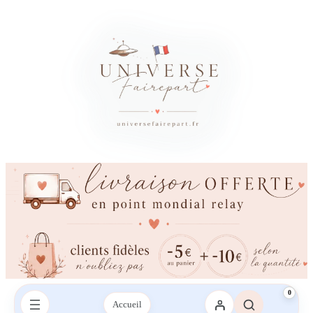
×
Besoin d’un conseil ?
Vous avez besoin d’aide ?
Une question sur votre commande, les couleurs, l’impression ou la
livraison ? Contactez-nous sur le chat ou envoyez-nous un SMS,
nous vous répondrons avec plaisir.
Envoyez-nous un mail
Envoyez-nous un SMS
SMS :
06 95 21 43 09‬
0
Accueil