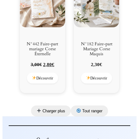
N°442 Faire-part
N°182 Faire-part
mariage Corse
Mariage Corse
Éternelle
Maquis
Le
Le
3,00
€
2,80
€
2,30
€
prix
prix
initial
actuel
Découvrir
Découvrir
était :
est :
3,00€.
2,80€.
Charger plus
Tout ranger