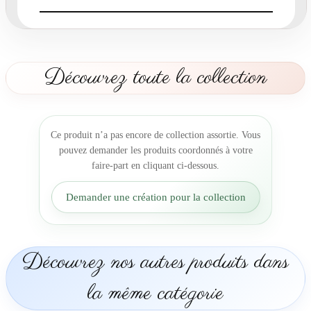
a
r
t
m
a
Découvrez toute la collection
r
i
a
g
Ce produit n’a pas encore de collection assortie. Vous
e
pouvez demander les produits coordonnés à votre
U
faire-part en cliquant ci-dessous.
n
C
Demander une création pour la collection
h
a
r
m
Découvrez nos autres produits dans
e
N
la même catégorie
a
t