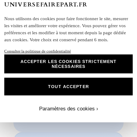
créativité et personnalisez nos papiers Mat
UNIVERSEFAIREPART.FR
Supérieur pour créer des souvenirs uniques
et inoubliables.
Nous utilisons des cookies pour faire fonctionner le site, mesurer
Chez Universe Faire-part, nous mettons
les visites et améliorer votre expérience. Vous pouvez gérer vos
tout en œuvre pour vous offrir des produits
préférences et les modifier à tout moment depuis la page dédiée
d'exception qui répondent à vos attentes les
aux cookies. Votre choix est conservé pendant 6 mois.
plus exigeantes. Faites confiance à notre
expertise et à notre passion pour vous
Consulter la politique de confidentialité
accompagner dans la réalisation de vos
ACCEPTER LES COOKIES STRICTEMENT
projets évènementiels.
NÉCESSAIRES
Une fois votre commande passée, si vous souhaitez
visualiser un aperçu avec vos propres photos, textes et
couleurs, un créateur vous contactera. Ensemble, vous
TOUT ACCEPTER
pourrez discuter des dimensions, de la disposition, des
couleurs et de toute autre modification que vous souhaitez
apporte. Nous n'imprimerons rien sans votre validation
Paramètres des cookies ›
préalable.