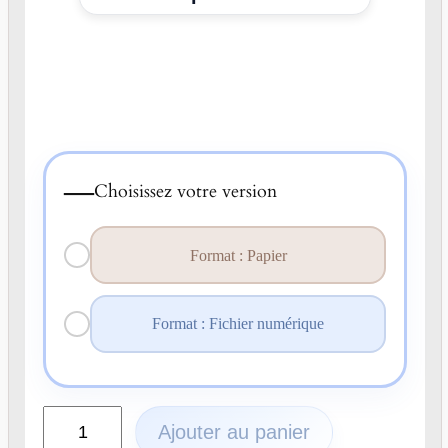
—
Choisissez votre version
Format : Papier
Format : Fichier numérique
q
Ajouter au panier
u