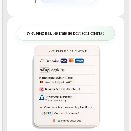
a
n
t
i
t
N'oubliez pas, les frais de port sont offerts !
é
d
e
N
°
2
4
8
F
a
i
r
e
-
p