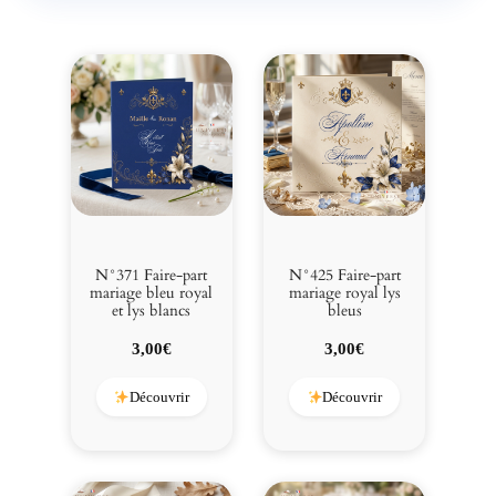
u
r
e
l
s
u
r
F
o
n
d
N°371 Faire-part
N°425 Faire-part
d
mariage bleu royal
mariage royal lys
et lys blancs
bleus
e
K
3,00
€
3,00
€
r
a
Découvrir
Découvrir
f
t