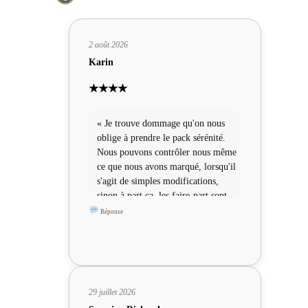
2 août 2026
Karin
★★★★
« Je trouve dommage qu'on nous
oblige à prendre le pack sérénité.
Nous pouvons contrôler nous même
ce que nous avons marqué, lorsqu'il
s'agit de simples modifications,
sinon à part ça, les faire-part sont
sympas »
Réponse
29 juillet 2026