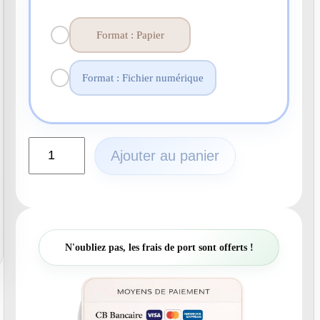
Format : Papier
Format : Fichier numérique
q
Ajouter au panier
u
a
n
t
i
t
N'oubliez pas, les frais de port sont offerts !
é
d
e
N
°