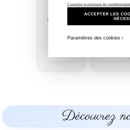
Consulter la politique de confidentialit
ACCEPTER LES COO
NÉCES
N°87 Faire-part
N°87.2 Carton
mariage roses
Réponse mariage
romantique
roses romantique
argentées
argentées
Paramètres des cookies ›
2,50
€
1,00
€
Découvrir
Découvrir
Découvrez nos