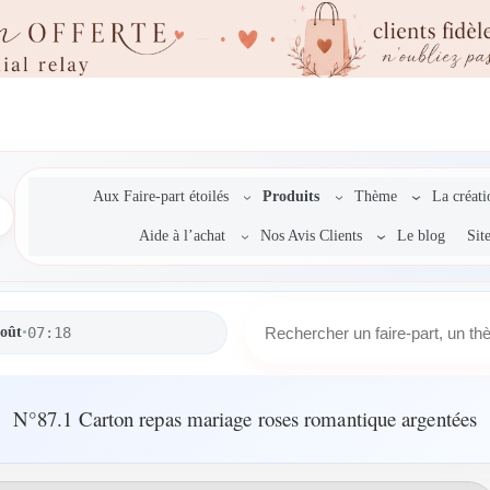
Aux Faire-part étoilés
Produits
Thème
La créat
Aide à l’achat
Nos Avis Clients
Le blog
Sit
R
août
•
07:18
e
c
h
e
N°87.1 Carton repas mariage roses romantique argentées
r
c
h