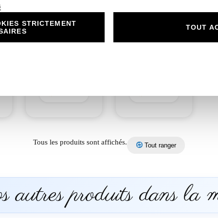
é
KIES STRICTEMENT
N°87.4
TOUT A
SAIRES
N°87.3 Rond
Remerciement
collant mariage roses
mariage roses
romantique
romantique
argentées
argentées
0,50
€
2,00
€
Découvrir
Découvrir
Tous les produits sont affichés.
Tout ranger
 autres produits dans la 