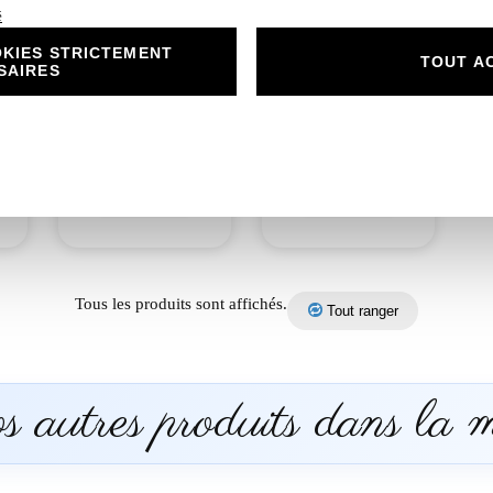
é
KIES STRICTEMENT
as
N°87.2 Carton
N°87.3 Rond
TOUT A
SAIRES
Réponse mariage
collant mariage roses
roses romantique
romantique
argentées
argentées
1,00
€
0,50
€
Découvrir
Découvrir
Tous les produits sont affichés.
Tout ranger
 autres produits dans la 