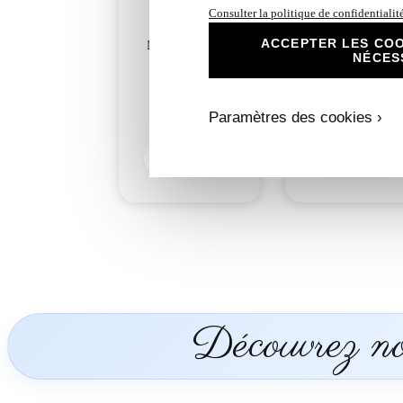
Consulter la politique de confidentialit
ACCEPTER LES COO
N°87 Faire-part
N°87.1 Carton rep
NÉCES
mariage roses
mariage roses
romantique
romantique
argentées
argentées
Paramètres des cookies ›
2,50
€
1,00
€
Découvrir
Découvrir
Découvrez nos