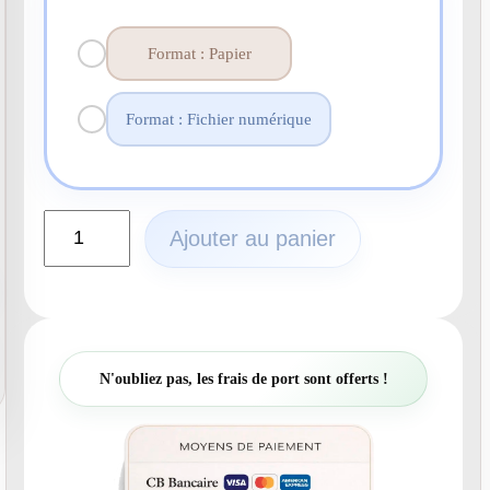
Format : Papier
Format : Fichier numérique
q
Ajouter au panier
u
a
n
t
i
t
N'oubliez pas, les frais de port sont offerts !
é
d
e
N
°