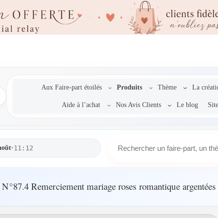
Aux Faire-part étoilés
Produits
Thème
La créat
Aide à l’achat
Nos Avis Clients
Le blog
Sit
R
août
•
11:12
e
c
h
e
N°87.4 Remerciement mariage roses romantique argentées
r
c
h