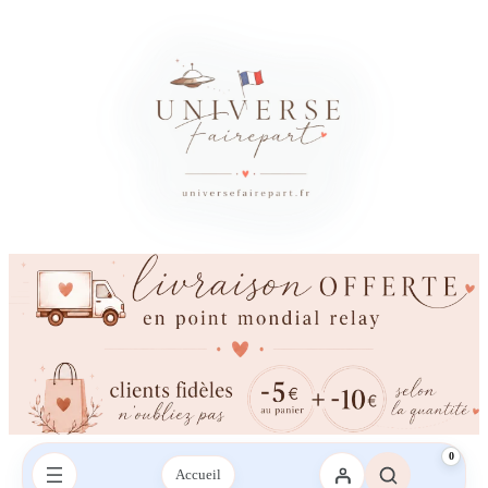
×
Besoin d’un conseil ?
Vous avez besoin d’aide ?
Une question sur votre commande, les couleurs, l’impression ou la
livraison ? Contactez-nous sur le chat ou envoyez-nous un SMS,
nous vous répondrons avec plaisir.
Envoyez-nous un mail
Envoyez-nous un SMS
SMS :
06 95 21 43 09‬
0
Accueil