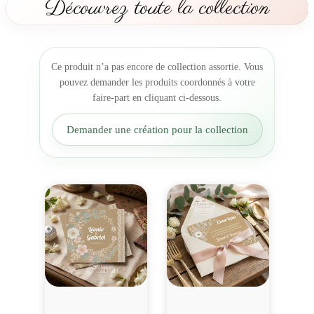
Découvrez toute la collection
n
t
d
e
Ce produit n’a pas encore de collection assortie. Vous
M
pouvez demander les produits coordonnés à votre
a
faire-part en cliquant ci-dessous.
r
i
Demander une création pour la collection
a
g
e
c
o
u
r
o
n
n
e
e