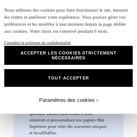
Livret : 14,5 x 29,4 cm (Ouvert) / 14,5 x 13,8 cm
(Fermé)
Nous utilisons des cookies pour faire fonctionner le site, mesurer
les visites et améliorer votre expérience. Vous pouvez gérer vos
Carte recto verso : 14 x 15 cm
préférences et les modifier à tout moment depuis la page dédiée
Format A5 portrait : 14 x 21 cm
aux cookies. Votre choix est conservé pendant 6 mois.
Format A6 portrait : 10,5 x 14 cm
Format rectangle paysage : 21 x 10 cm
Consulter la politique de confidentialité
Etiquette bouteille
: Elles ont une taille unique, pensée
pour convenir à la majorité des bouteilles : 14 x 10 cm
ACCEPTER LES COOKIES STRICTEMENT
Rond collant
: 4 cm
NÉCESSAIRES
N
otre papier Mat Supérieur sont le choix
parfait pour des faire-part de mariage, des
TOUT ACCEPTER
invitations d'anniversaire, des cartes de
remerciements et bien plus encore. Optez
pour ce papier de haute qualité pour un
Paramètres des cookies ›
résultat impeccable qui ravira vos invités et
marquera l'élégance de vos évènements
spéciaux. Laissez libre cours à votre
créativité et personnalisez nos papiers Mat
Supérieur pour créer des souvenirs uniques
et inoubliables.