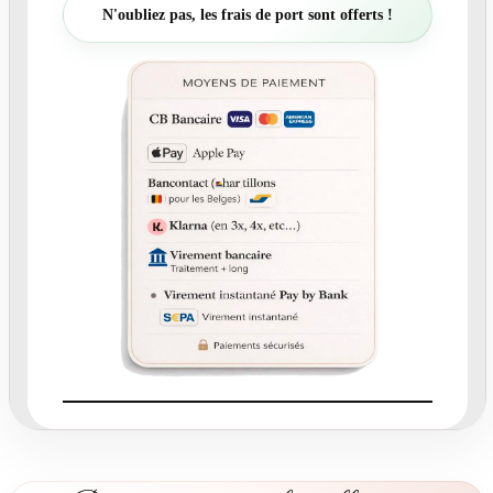
t
N'oubliez pas, les frais de port sont offerts !
é
d
e
N
°
4
1
5
.
4
R
e
m
e
r
c
i
e
m
e