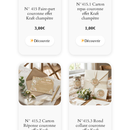
f
N°415.1 Carton
f
N° 415 Faire-part
repas couronne
couronne effet
effet Kraft
e
Kraft champêtre
champêtre
t
K
3,00
€
1,00
€
r
a
Découvrir
Découvrir
f
t
c
h
a
m
p
ê
t
r
e
N° 415.2 Carton
N°415.3 Rond
Réponse couronne
collant couronne