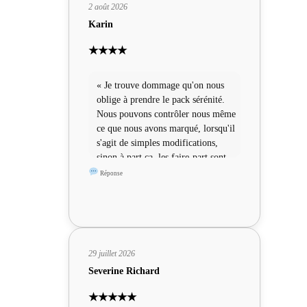
2 août 2026
Karin
★★★★
« Je trouve dommage qu'on nous
oblige à prendre le pack sérénité.
Nous pouvons contrôler nous même
ce que nous avons marqué, lorsqu'il
s'agit de simples modifications,
sinon à part ça, les faire-part sont
sympas »
Réponse
29 juillet 2026
Severine Richard
★★★★★