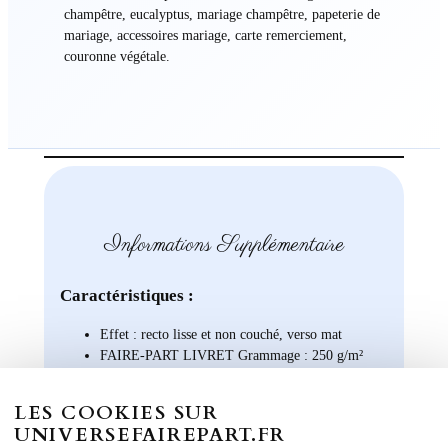
champêtre, eucalyptus, mariage champêtre, papeterie de
mariage, accessoires mariage, carte remerciement,
couronne végétale.
Informations Supplémentaire
Caractéristiques :
Effet : recto lisse et non couché, verso mat
FAIRE-PART LIVRET Grammage : 250 g/m²
FAIRE-PART RECTO VERSO – Grammage :
370 g/m²
LES COOKIES SUR
UNIVERSEFAIREPART.FR
Formats disponibles :