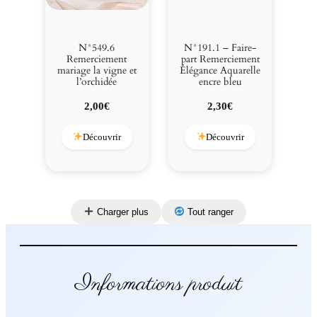
N°549.6
N°191.1 – Faire-
Remerciement
part Remerciement
mariage la vigne et
Élégance Aquarelle
l’orchidée
encre bleu
2,00
€
2,30
€
Découvrir
Découvrir
Charger plus
Tout ranger
Informations produit