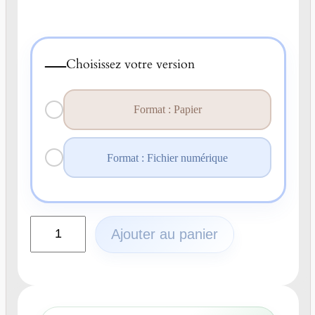
—
Choisissez votre version
Format : Papier
Format : Fichier numérique
q
Ajouter au panier
u
a
n
t
i