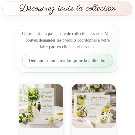
r
Découvrez toute la collection
c
i
e
m
Ce produit n’a pas encore de collection assortie. Vous
e
pouvez demander les produits coordonnés à votre
n
faire-part en cliquant ci-dessous.
t
M
Demander une création pour la collection
a
r
i
a
g
e
C
i
t
r
o