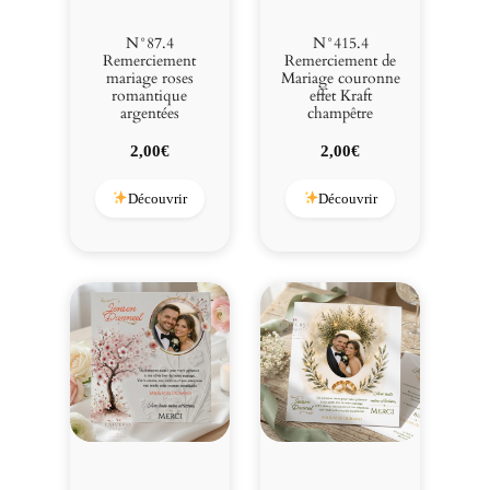
N°87.4
N°415.4
Remerciement
Remerciement de
mariage roses
Mariage couronne
romantique
effet Kraft
argentées
champêtre
2,00
€
2,00
€
Découvrir
Découvrir