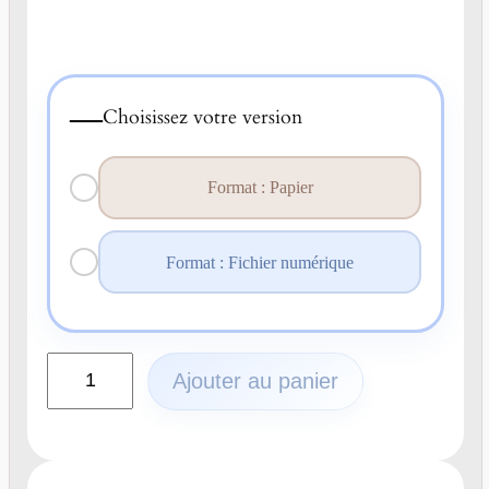
—
Choisissez votre version
Format : Papier
Format : Fichier numérique
q
Ajouter au panier
u
a
n
t
i