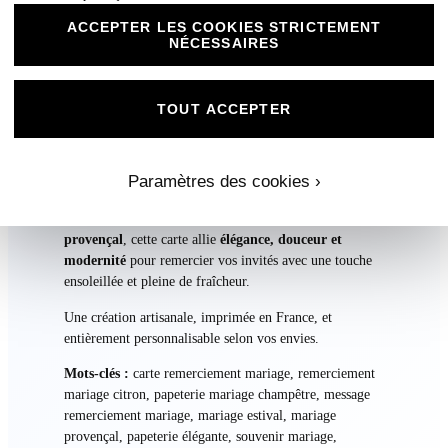
Cette
Carte de Remerciement
s’intègre parfaitement
ACCEPTER LES COOKIES STRICTEMENT
avec les autres éléments de la collection :
NÉCESSAIRES
Faire-part Citron sucré
Carton réponse
TOUT ACCEPTER
Carton repas
Menu et plan de table
Étiquettes pour bouteilles et ronds
Paramètres des cookies ›
autocollants
Idéale pour un
mariage champêtre, estival ou
provençal
, cette carte allie
élégance, douceur et
modernité
pour remercier vos invités avec une touche
ensoleillée et pleine de fraîcheur.
Une création artisanale, imprimée en France, et
entièrement personnalisable selon vos envies.
Mots-clés :
carte remerciement mariage, remerciement
mariage citron, papeterie mariage champêtre, message
remerciement mariage, mariage estival, mariage
provençal, papeterie élégante, souvenir mariage,