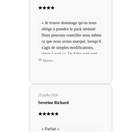
★★★★
« Je trouve dommage qu'on nous
oblige à prendre le pack sérénité.
Nous pouvons contrôler nous même
ce que nous avons marqué, lorsqu'il
s'agit de simples modifications,
sinon à part ça, les faire-part sont
sympas »
Réponse
29 juillet 2026
Severine Richard
★★★★★
« Parfait »