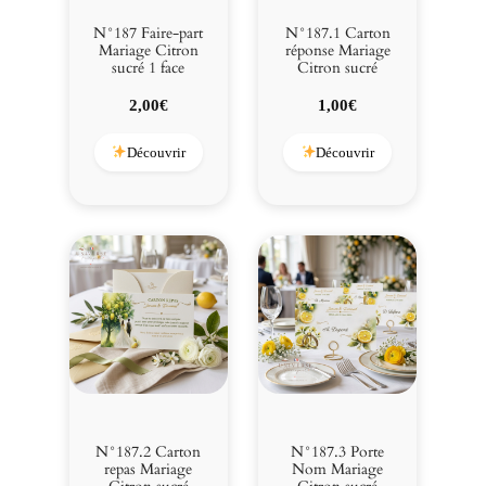
n
s
N°187 Faire-part
N°187.1 Carton
u
Mariage Citron
réponse Mariage
sucré 1 face
Citron sucré
c
r
2,00
€
1,00
€
é
Découvrir
Découvrir
N°187.2 Carton
N°187.3 Porte
repas Mariage
Nom Mariage