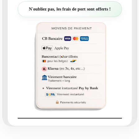
t
N'oubliez pas, les frais de port sont offerts !
é
d
e
N
°
1
8
7
.
8
C
a
r
t
e
r
e
m
e