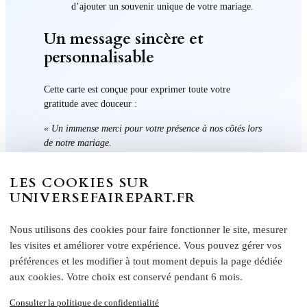
d’ajouter un souvenir unique de votre mariage.
Un message sincère et
personnalisable
Cette carte est conçue pour exprimer toute votre
gratitude avec douceur :
« Un immense merci pour votre présence à nos côtés lors
de notre mariage.
Votre amour, vos sourires et vos attentions ont rendu
cette journée inoubliable.
LES COOKIES SUR
Avec toute notre affection. »
UNIVERSEFAIREPART.FR
Chaque texte est entièrement
personnalisable
, vous
permettant d’ajouter un message unique qui reflète vos
Nous utilisons des cookies pour faire fonctionner le site, mesurer
émotions et votre style.
les visites et améliorer votre expérience. Vous pouvez gérer vos
préférences et les modifier à tout moment depuis la page dédiée
Une papeterie coordonnée
aux cookies. Votre choix est conservé pendant 6 mois.
pour une harmonie parfaite
Consulter la politique de confidentialité