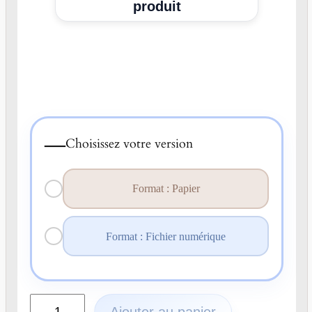
produit
—
Choisissez votre version
Format : Papier
Format : Fichier numérique
q
Ajouter au panier