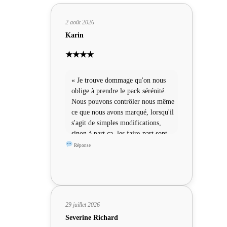
2 août 2026
Karin
★★★★
« Je trouve dommage qu'on nous
oblige à prendre le pack sérénité.
Nous pouvons contrôler nous même
ce que nous avons marqué, lorsqu'il
s'agit de simples modifications,
sinon à part ça, les faire-part sont
sympas »
Réponse
29 juillet 2026
Severine Richard