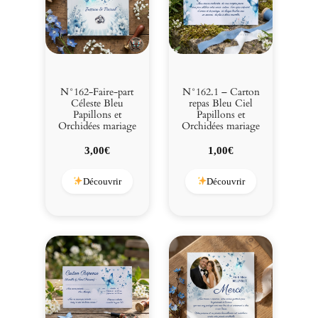
l
o
n
s
e
t
N°162-Faire-part
N°162.1 – Carton
O
Céleste Bleu
repas Bleu Ciel
Papillons et
Papillons et
r
Orchidées mariage
Orchidées mariage
c
h
3,00
€
1,00
€
i
d
Découvrir
Découvrir
é
e
s