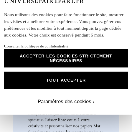
UNIVERSEFAIREPART.FR
Formats disponibles :
Livret : 14,5 x 29,4 cm (Ouvert) / 14,5 x 13,8 cm
Nous utilisons des cookies pour faire fonctionner le site, mesurer
(Fermé)
les visites et améliorer votre expérience. Vous pouvez gérer vos
préférences et les modifier à tout moment depuis la page dédiée
Carte recto verso : 14 x 15 cm
Format A5 portrait : 14 x 21 cm
aux cookies. Votre choix est conservé pendant 6 mois.
Format A6 portrait : 10,5 x 14 cm
Consulter la politique de confidentialité
Format rectangle paysage : 21 x 10 cm
Etiquette bouteille
: Elles ont une taille unique, pensée
ACCEPTER LES COOKIES STRICTEMENT
pour convenir à la majorité des bouteilles : 14 x 10 cm
NÉCESSAIRES
Rond collant
: 4 cm
N
otre papier Mat Supérieur sont le choix
TOUT ACCEPTER
parfait pour des faire-part de mariage, des
invitations d'anniversaire, des cartes de
remerciements et bien plus encore. Optez
pour ce papier de haute qualité pour un
Paramètres des cookies ›
résultat impeccable qui ravira vos invités et
marquera l'élégance de vos évènements
spéciaux. Laissez libre cours à votre
créativité et personnalisez nos papiers Mat