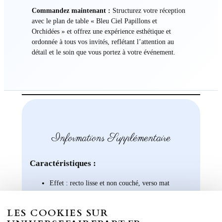
Commandez maintenant :
Structurez votre réception
avec le plan de table « Bleu Ciel Papillons et
Orchidées » et offrez une expérience esthétique et
ordonnée à tous vos invités, reflétant l’attention au
détail et le soin que vous portez à votre événement.
Informations Supplémentaire
Caractéristiques :
Effet : recto lisse et non couché, verso mat
FAIRE-PART LIVRET Grammage : 250 g/m²
FAIRE-PART RECTO VERSO – Grammage :
LES COOKIES SUR
370 g/m²