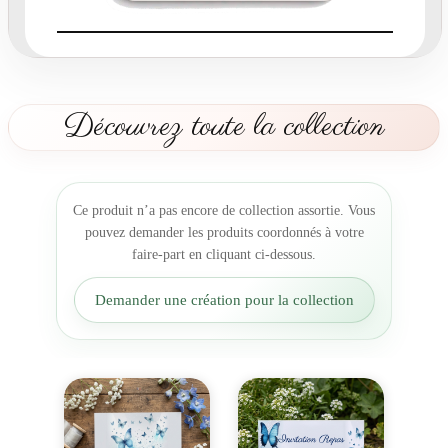
d
e
t
a
b
Découvrez toute la collection
l
e
B
l
Ce produit n’a pas encore de collection assortie. Vous
e
pouvez demander les produits coordonnés à votre
u
faire-part en cliquant ci-dessous.
C
i
Demander une création pour la collection
e
l
P
a
p
i
l