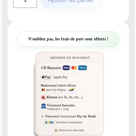
u
a
n
t
i
t
N'oubliez pas, les frais de port sont offerts !
é
d
e
N
°
1
6
2
.
4
-
P
l
a
n