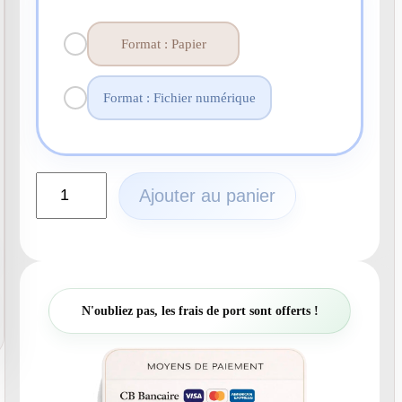
Format : Papier
Format : Fichier numérique
q
Ajouter au panier
u
a
n
t
i
t
N'oubliez pas, les frais de port sont offerts !
é
d
e
N
°