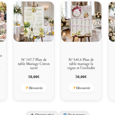
le
N°187.7 Plan de
N°549.8 Plan de
table Mariage Citron
table mariage la
r
sucré
vigne et l’orchidée
50,00
€
50,00
€
Découvrir
Découvrir