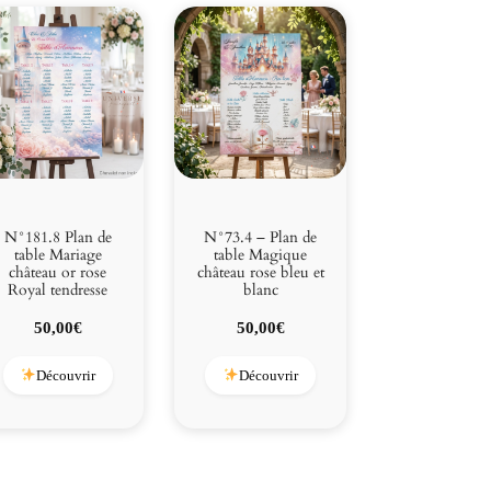
N°181.8 Plan de
N°73.4 – Plan de
table Mariage
table Magique
château or rose
château rose bleu et
Royal tendresse
blanc
50,00
€
50,00
€
Découvrir
Découvrir