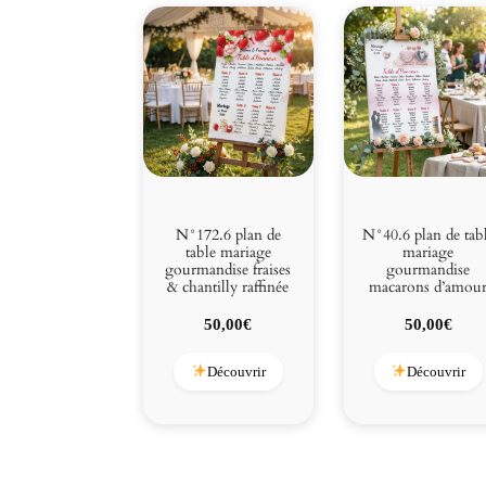
N°172.6 plan de
N°40.6 plan de tab
table mariage
mariage
gourmandise fraises
gourmandise
& chantilly raffinée
macarons d’amou
50,00
€
50,00
€
Découvrir
Découvrir