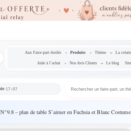
Aux Faire-part étoilés
Produits
Thème
La créat
Aide à l’achat
Nos Avis Clients
Le blog
Sit
R
oût
•
17:07
e
c
h
e
N°9.8 – plan de table S’aimer en Fuchsia et Blanc Costume
r
c
h