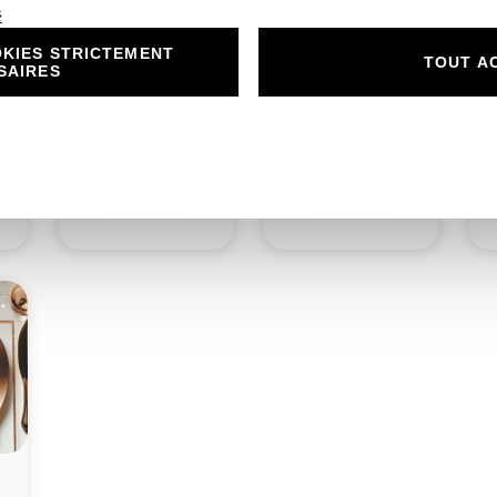
é
KIES STRICTEMENT
N°9.2 – Carton
TOUT A
SAIRES
réponse S’aimer en
N°9.3 – Porte Nom
Fuchsia et Blanc
S’aimer en Fuchsia et
Costume
Blanc Costume
1,00
€
1,00
€
Découvrir
Découvrir