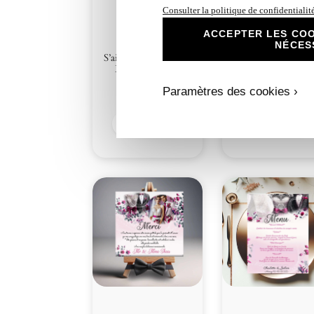
Consulter la politique de confidentialit
ACCEPTER LES COO
N°9.1 – Carton
NÉCES
N°9 Faire-part
repas S’aimer en
S’aimer en Fuchsia et
Fuchsia et Blanc
Blanc Costume
Costume
Paramètres des cookies ›
3,00
€
1,00
€
Découvrir
Découvrir