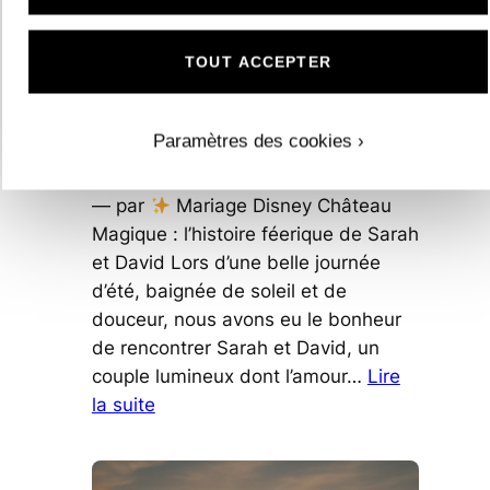
Souffle
de
TOUT ACCEPTER
Grâce
et
Mariage Disney Château Magique :
de
Paramètres des cookies ›
l’histoire féerique de Sarah et David
Raffinement
18 octobre 2021
— par
Mariage Disney Château
Magique : l’histoire féerique de Sarah
et David Lors d’une belle journée
d’été, baignée de soleil et de
douceur, nous avons eu le bonheur
de rencontrer Sarah et David, un
couple lumineux dont l’amour…
Lire
:
la suite
Mariage
Disney
Château