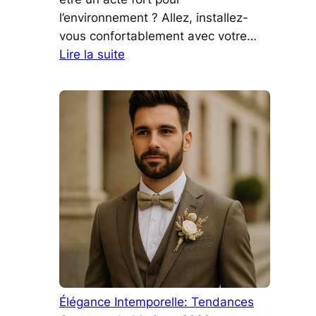
l’environnement ? Allez, installez-
vous confortablement avec votre…
:
Lire la suite
Brisons
les
Codes
:
Comment
le
Choix
d’un
Papier
Plus
Fin
Peut
Faire
Élégance Intemporelle: Tendances
une