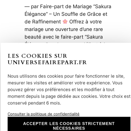
— par Faire-part de Mariage “Sakura
Élégance” – Un Souffle de Grâce et
de Raffinement
Offrez à votre
mariage une ouverture d’une rare
beauté avec le faire-part “Sakura
Élégance”, un hommage délicat à la
pureté, à la douceur et à…
Lire la
LES COOKIES SUR
:
suite
UNIVERSEFAIREPART.FR
Faire-
part
Nous utilisons des cookies pour faire fonctionner le site,
de
mesurer les visites et améliorer votre expérience. Vous
pouvez gérer vos préférences et les modifier à tout
Mariage
moment depuis la page dédiée aux cookies. Votre choix est
Sakura
conservé pendant 6 mois.
Arbre
cerisier
Consulter la politique de confidentialité
:
ACCEPTER LES COOKIES STRICTEMENT
Un
NÉCESSAIRES