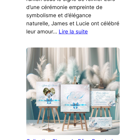
d’une cérémonie empreinte de
symbolisme et d’élégance
naturelle, James et Lucie ont célébré
:
leur amour…
Lire la suite
James
&
Lucie
:
l’union
sous
le
signe
de
l’olivier