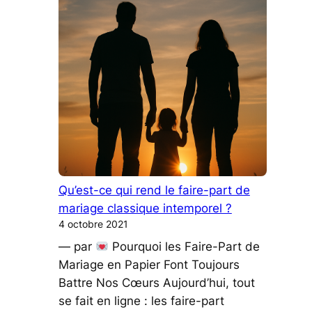
Magique
:
l’histoire
féerique
de
Sarah
et
David
Qu’est-ce qui rend le faire-part de
mariage classique intemporel ?
4 octobre 2021
— par
Pourquoi les Faire-Part de
Mariage en Papier Font Toujours
Battre Nos Cœurs Aujourd’hui, tout
se fait en ligne : les faire-part