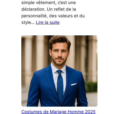
simple vêtement, c’est une
déclaration. Un reflet de la
personnalité, des valeurs et du
:
style…
Lire la suite
Robes
de
Mariée
2025
:
Les
Tendances
Incontournables
pour
un
Mariage
Élégant
et
Costumes de Mariage Homme 2025