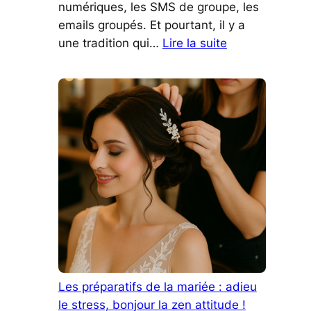
numériques, les SMS de groupe, les
emails groupés. Et pourtant, il y a
:
une tradition qui…
Lire la suite
Qu’est-
ce
qui
rend
le
faire-
part
de
mariage
classique
intemporel
?
Les préparatifs de la mariée : adieu
le stress, bonjour la zen attitude !