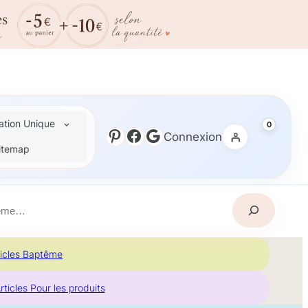
ation Unique
0
Pinterest
Facebook
Google
Connexion
itemap
ticles Baptême
rticles Pour les produits