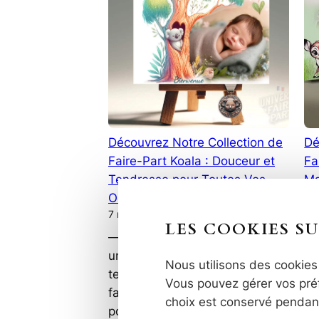
Découvrez Notre Collection de
Dé
Faire-Part Koala : Douceur et
Fa
Tendresse pour Toutes Vos
Ma
Occasions
An
7 mars 2022
21 
LES COOKIES SU
— par Collection Koala – Pour
—
une annonce pleine de
Ba
Nous utilisons des cookies 
tendresse La collection de
po
Vous pouvez gérer vos préf
faire-part Koala a été imaginée
Pl
choix est conservé pendan
pour celles et ceux qui
et