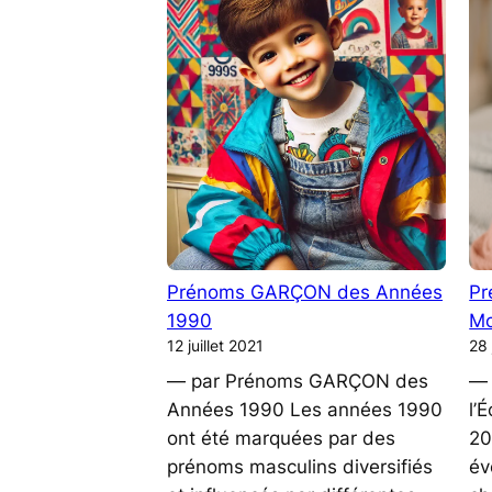
2020
Prénoms GARÇON des Années
Pr
1990
Mo
12 juillet 2021
28 
— par Prénoms GARÇON des
— 
Années 1990 Les années 1990
l’
ont été marquées par des
20
prénoms masculins diversifiés
év