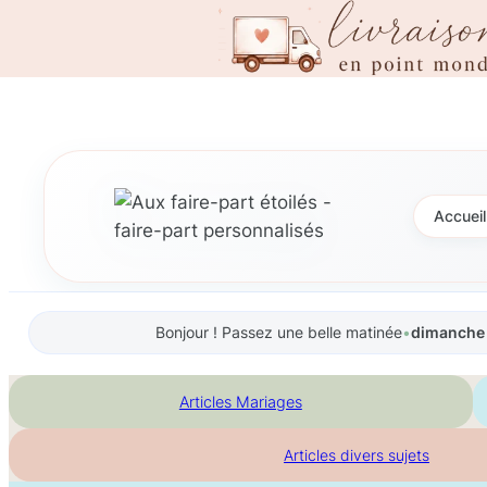
Aller
au
contenu
Accueil
Bonjour ! Passez une belle matinée
•
dimanche 
Articles Mariages
Articles divers sujets