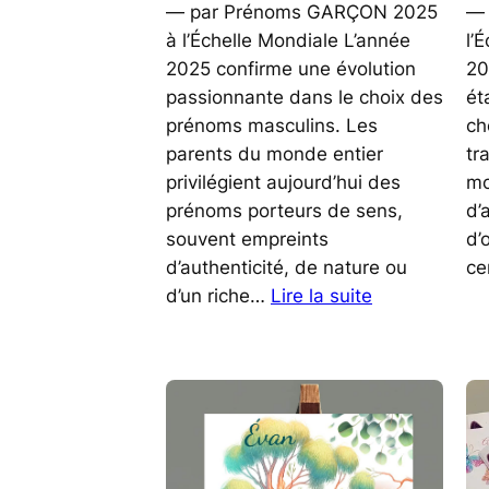
— par Prénoms GARÇON 2025
— 
à l’Échelle Mondiale L’année
l’
2025 confirme une évolution
20
passionnante dans le choix des
ét
prénoms masculins. Les
ch
parents du monde entier
tr
privilégient aujourd’hui des
mo
prénoms porteurs de sens,
d’
souvent empreints
d’
d’authenticité, de nature ou
ce
:
d’un riche…
Lire la suite
Prénoms
Garçon
2025
à
l’Échelle
Mondiale