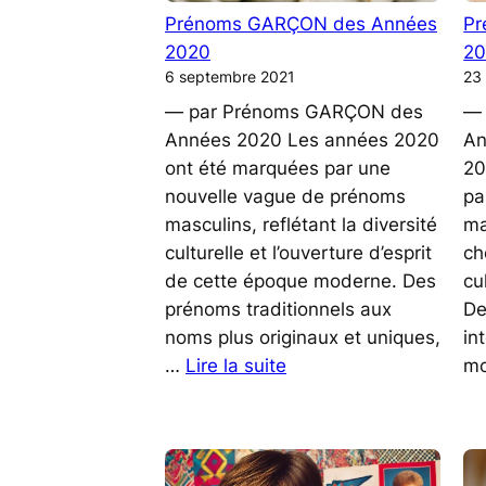
Vos
Prénoms GARÇON des Années
Pr
Occasio
2020
2
6 septembre 2021
23
— par Prénoms GARÇON des
— 
Années 2020 Les années 2020
An
ont été marquées par une
20
nouvelle vague de prénoms
pa
masculins, reflétant la diversité
ma
culturelle et l’ouverture d’esprit
ch
de cette époque moderne. Des
cu
prénoms traditionnels aux
De
noms plus originaux et uniques,
in
:
…
Lire la suite
m
Prénoms
GARÇON
des
Années