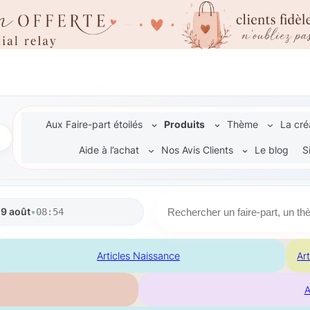
Aux Faire-part étoilés
Produits
Thème
La cré
Aide à l’achat
Nos Avis Clients
Le blog
S
R
9 août
•
08:54
e
c
h
Articles Naissance
Ar
e
r
A
c