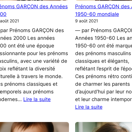
pour
énoms GARÇON des Années
Prénoms GARÇON des 
ns
Vos
000
1950-60 mondiale
Annonces
 août 2021
9 août 2021
Spéciales
par Prénoms GARÇON des
— par Prénoms GARÇO
nées 2000 Les années
Années 1950-60 Les a
00 ont été une époque
1950-60 ont été marqu
ssionnante pour les prénoms
des prénoms masculins
sculins, avec une variété de
classiques et élégants,
oix reflétant la diversité
reflétant l’esprit de l’ép
lturelle à travers le monde.
Ces prénoms rétro cont
s prénoms classiques et
de charmer les parents
temporels aux prénoms
d’aujourd’hui par leur no
:
odernes…
Lire la suite
et leur charme intempor
Prénoms
:
Lire la suite
GARÇON
Prénoms
des
GARÇON
Années
des