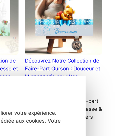
Part
Panda
:
Tendresse
et
Originalité
pour
Toutes
tion de
Découvrez Notre Collection de
Vos
resse et
Faire-Part Ourson : Douceur et
Occasions
nces
Mignonnerie pour Vos
Événements Spéciaux
10 janvier 2022
re-part
— par
Collection Faire-part
re et
Ourson – Douceur, Tendresse &
liorer votre expérience.
r
Personnalisation Un univers
dédiée aux cookies. Votre
tout en tendresse pour
t
annoncer les plus beaux