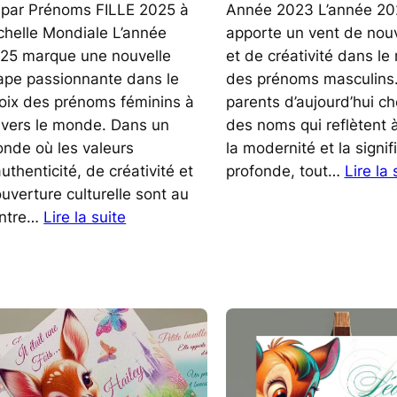
par Prénoms FILLE 2025 à
Année 2023 L’année 2
Échelle Mondiale L’année
apporte un vent de nou
25 marque une nouvelle
et de créativité dans l
ape passionnante dans le
des prénoms masculins
oix des prénoms féminins à
parents d’aujourd’hui c
avers le monde. Dans un
des noms qui reflètent à
nde où les valeurs
la modernité et la signif
authenticité, de créativité et
profonde, tout…
Lire la 
ouverture culturelle sont au
:
ntre…
Lire la suite
Prénoms
Fille
des
Années
2025