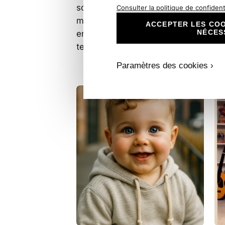
souhaitent annoncer un
Ce
Consulter la politique de confidenti
moment précieux de la vie d’un
fa
ACCEPTER LES COO
NÉCES
enfant avec une touche de
en
:
tendresse, de…
Lire la suite
e
Découvr
Paramètres des cookies ›
Notre
Collectio
de
Faire-
Part
Koala
:
Douceur
et
Tendres
pour
Toutes