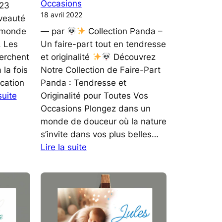
Occasions
023
18 avril 2022
veauté
e monde
— par
Collection Panda –
. Les
Un faire-part tout en tendresse
herchent
et originalité
Découvrez
 la fois
Notre Collection de Faire-Part
ication
Panda : Tendresse et
:
suite
Originalité pour Toutes Vos
Prénoms
Occasions Plongez dans un
GARÇON
monde de douceur où la nature
Année
s’invite dans vos plus belles…
2023
:
Lire la suite
Découvrez
Notre
Collection
de
Faire-