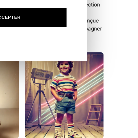
apin est
instants de la vie La collection
resse.
Ourson est une ode à la
CCEPTER
our
douceur de l’enfance. Conçue
es
avec amour pour accompagner
:
:
a suite
les…
Lire la suite
Découvrez
Découvrez
Notre
Notre
Collection
Collection
de
de
Faire-
Faire-
Part
Part
Lapin
Ourson
:
:
Tendresse
Douceur
et
et
Douceur
Mignonnerie
pour
pour