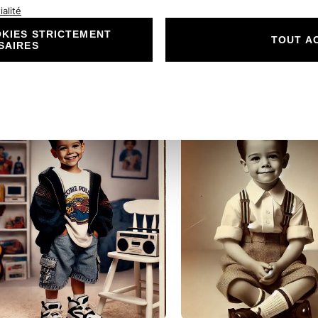
rf & Bambi, une série de
émotion La collection L
alité
ire-part inspirée des forêts
une invitation à la tend
KIES STRICTEMENT
TOUT A
SAIRES
chantées, des animaux doux
Spécialement pensée p
:
t…
Lire la suite
accompagner les grand
ez
Découvrez
étapes de la vie…
Lire l
Notre
n
Collection
de
Faire-
Part
Cerf
et
Bambi
:
se
Magie
et
Nature