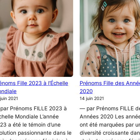
2000
Années
1950-
60
mondiale
énoms Fille 2023 à l’Échelle
Prénoms Fille des Anné
ndiale
2020
juin 2021
14 juin 2021
par Prénoms FILLE 2023 à
— par Prénoms FILLE d
Échelle Mondiale L’année
Années 2020 Les anné
23 a été le témoin d’une
ont été marquées par u
olution passionnante dans le
diversité croissante dan