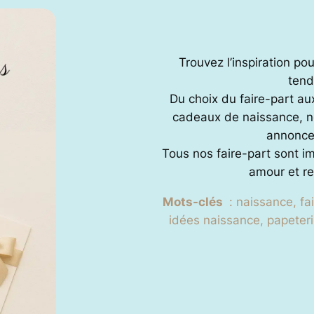
h
e
r
Trouvez l’inspiration po
tend
Du choix du faire-part au
cadeaux de naissance, no
annonce
Tous nos faire-part sont i
amour et re
Mots-clés
: naissance, fa
idées naissance, papeteri