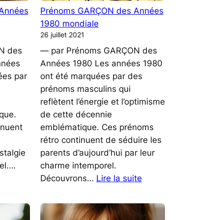
Vos
Vos
Années
Prénoms GARÇON des Années
Annonces
Événements
1980 mondiale
Spéciales
Spéciaux
26 juillet 2021
N des
— par Prénoms GARÇON des
nnées
Années 1980 Les années 1980
ées par
ont été marquées par des
prénoms masculins qui
reflètent l’énergie et l’optimisme
oque.
de cette décennie
inuent
emblématique. Ces prénoms
rétro continuent de séduire les
stalgie
parents d’aujourd’hui par leur
el.…
charme intemporel.
:
Découvrons…
Lire la suite
Prénoms
GARÇON
des