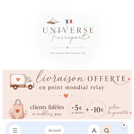
×
Besoin d’un conseil ?
Vous avez besoin d’aide ?
Une question sur votre commande, les couleurs, l’impression ou la
livraison ? Contactez-nous sur le chat ou envoyez-nous un SMS,
nous vous répondrons avec plaisir.
Envoyez-nous un mail
Envoyez-nous un SMS
SMS :
06 95 21 43 09‬
0
Accueil