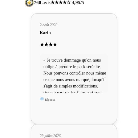
760 avis
★★★★☆ 4,95/5
2 août 2026
Karin
★★★★
« Je trouve dommage qu'on nous
oblige à prendre le pack sérénité.
Nous pouvons contrôler nous même
ce que nous avons marqué, lorsqu'il
s'agit de simples modifications,
sinon à part ça, les faire-part sont
sympas »
Réponse
29 juillet 2026