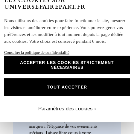
LES COOKIES SUR
UNIVERSEFAIREPART.FR
370 g/m²
Formats disponibles :
Nous utilisons des cookies pour faire fonctionner le site, mesurer
Livret : 14,5 x 29,4 cm (Ouvert) / 14,5 x 13,8 cm
les visites et améliorer votre expérience. Vous pouvez gérer vos
(Fermé)
préférences et les modifier à tout moment depuis la page dédiée
Carte recto verso : 14 x 15 cm
aux cookies. Votre choix est conservé pendant 6 mois.
Format A5 portrait : 14 x 21 cm
Consulter la politique de confidentialité
Format A6 portrait : 10,5 x 14 cm
Format rectangle paysage : 21 x 10 cm
ACCEPTER LES COOKIES STRICTEMENT
Etiquette bouteille
: Elles ont une taille unique, pensée
NÉCESSAIRES
pour convenir à la majorité des bouteilles : 14 x 10 cm
Rond collant
: 4 cm
TOUT ACCEPTER
N
otre papier Mat Supérieur sont le choix
parfait pour des faire-part de mariage, des
invitations d'anniversaire, des cartes de
remerciements et bien plus encore. Optez
Paramètres des cookies ›
pour ce papier de haute qualité pour un
résultat impeccable qui ravira vos invités et
marquera l'élégance de vos évènements
spéciaux. Laissez libre cours à votre