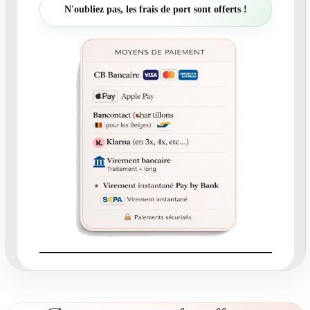
t
N'oubliez pas, les frais de port sont offerts !
é
d
e
N
°
2
1
7
.
6
-
C
a
r
t
e
r
e
m
e