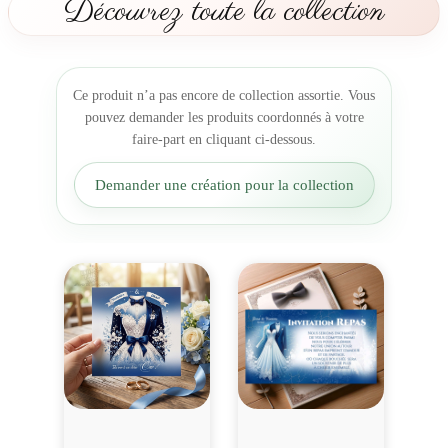
Découvrez toute la collection
r
c
i
e
Ce produit n’a pas encore de collection assortie. Vous
m
pouvez demander les produits coordonnés à votre
e
faire-part en cliquant ci-dessous.
n
t
Demander une création pour la collection
É
c
l
a
t
e
t
D
é
l
i
c