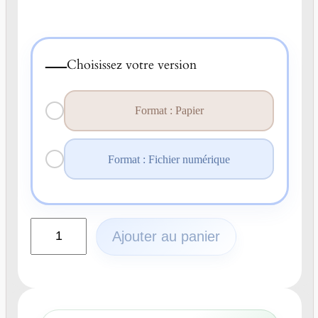
—
Choisissez votre version
Format : Papier
Format : Fichier numérique
q
Ajouter au panier
u
a
n
t
i