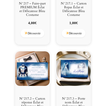
a
N°217 – Faire-part
N°217.1 – Carton
t
PREMIUM Éclat
Repas Éclat et
et Délicatesse Bleu
Délicatesse Bleu
e
Costume
Costume
s
s
4,00
€
1,00
€
e
B
Découvrir
Découvrir
l
e
u
C
o
s
t
u
m
e
N°217.2 – Carton
N°217.3 – Porte
réponse Éclat et
nom Éclat et