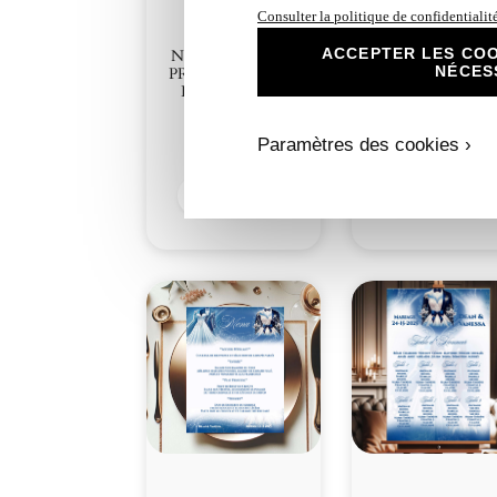
Consulter la politique de confidentialit
ACCEPTER LES COO
N°217 – Faire-part
N°217.1 – Carto
NÉCES
PREMIUM Éclat et
Repas Éclat et
Délicatesse Bleu
Délicatesse Bleu
Costume
Costume
Paramètres des cookies ›
4,00
€
1,00
€
Découvrir
Découvrir