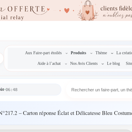
Aux Faire-part étoilés
Produits
Thème
La créat
Aide à l’achat
Nos Avis Clients
Le blog
Sit
R
oût
•
06:48
e
c
h
e
N°217.2 – Carton réponse Éclat et Délicatesse Bleu Costum
r
c
h