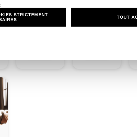
é
KIES STRICTEMENT
n
N°217.3 – Porte
N°217.4 – Rond
N
TOUT A
SAIRES
nom Éclat et
collant Éclat et
Délicatesse Bleu
Délicatesse Bleu
Costume
Costume
1,00
€
0,50
€
Découvrir
Découvrir