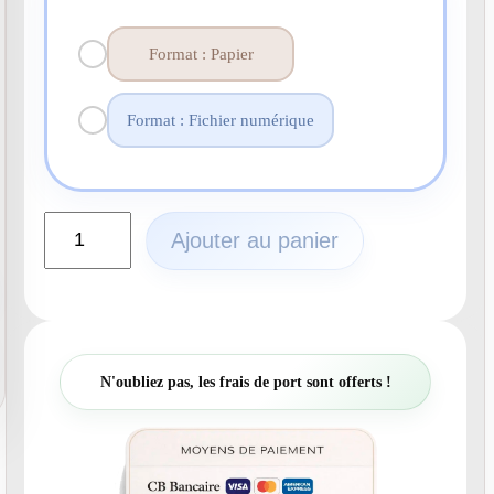
Format : Papier
Format : Fichier numérique
q
Ajouter au panier
u
a
n
t
i
t
N'oubliez pas, les frais de port sont offerts !
é
d
e
N
°