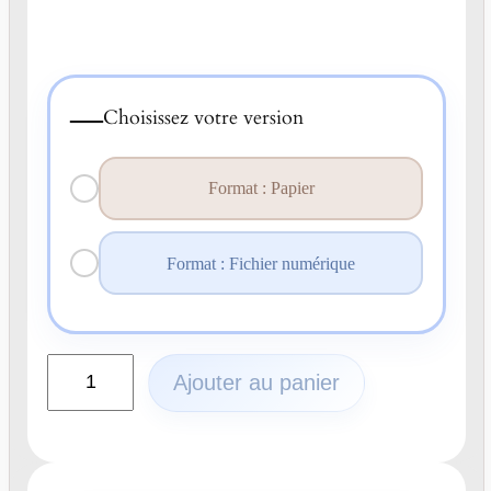
—
Choisissez votre version
Format : Papier
Format : Fichier numérique
q
Ajouter au panier
u
a
n
t
i