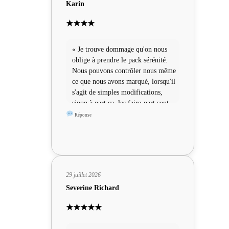
Karin
★★★★
« Je trouve dommage qu'on nous
oblige à prendre le pack sérénité.
Nous pouvons contrôler nous même
ce que nous avons marqué, lorsqu'il
s'agit de simples modifications,
sinon à part ça, les faire-part sont
sympas »
Réponse
29 juillet 2026
Severine Richard
★★★★★