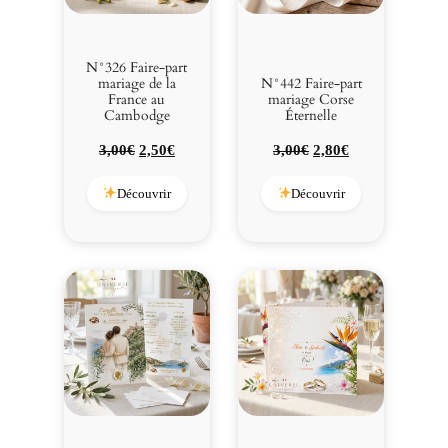
N°326 Faire-part
mariage de la
N°442 Faire-part
France au
mariage Corse
Cambodge
Éternelle
Le
Le
Le
Le
3,00
€
2,50
€
3,00
€
2,80
€
prix
prix
prix
prix
initial
actuel
initial
actuel
Découvrir
Découvrir
était :
est :
était :
est :
3,00€.
2,50€.
3,00€.
2,80€.