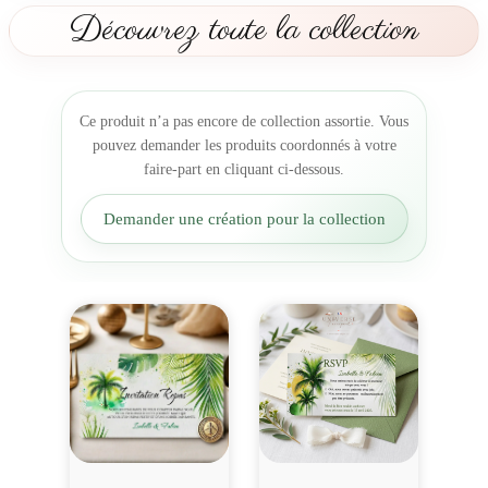
M
Découvrez toute la collection
a
r
i
a
Ce produit n’a pas encore de collection assortie. Vous
g
pouvez demander les produits coordonnés à votre
e
faire-part en cliquant ci-dessous.
"
S
Demander une création pour la collection
o
u
s
l
e
P
a
l
m
i
e