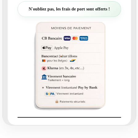
t
N'oubliez pas, les frais de port sont offerts !
é
d
e
N
°
0
5
F
a
i
r
e
-
p
a
r
t
d
e