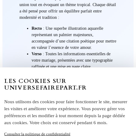
union tout en évoquant un thème tropical. Chaque détail
a été pensé pour offrir un équilibre parfait entre
modernité et tradition :
Recto
: Une superbe illustration aquarelle
représentant un palmier majestueux,
accompagnée d’une citation poétique pour mettre
en valeur l’essence de votre amour.
Verso
: Toutes les informations essentielles de
votre mariage, présentées avec une typographie
raffinée et une mise en page claire.
L’élégant dégradé de couleurs vertes et jaunes apporte
LES COOKIES SUR
une touche naturelle et réconfortante, parfaite pour les
UNIVERSEFAIREPART.FR
mariages thématiques ou en plein air.
Nous utilisons des cookies pour faire fonctionner le site, mesurer
Détails techniques et
les visites et améliorer votre expérience. Vous pouvez gérer vos
personnalisation
préférences et les modifier à tout moment depuis la page dédiée
aux cookies. Votre choix est conservé pendant 6 mois.
Consulter la politique de confidentialité
Avec ce modèle, vous avez la possibilité de