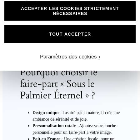
personnaliser les textes pour refléter votre histoire. Vous
ACCEPTER LES COOKIES STRICTEMENT
pouvez ajouter vos noms, la date de l’événement,
NÉCESSAIRES
l’adresse et toute information supplémentaire qui vous
tient à cœur.
TOUT ACCEPTER
Nos faire-part sont fabriqués en France, avec un souci
du détail et des matériaux de qualité. La livraison est
rapide et offerte pour vous garantir une expérience sans
stress.
Paramètres des cookies ›
Pourquoi choisir le
faire-part « Sous le
Palmier Éternel » ?
Design unique
: Inspiré par la nature, il crée une
ambiance de sérénité et de joie.
Personnalisation totale
: Ajoutez votre touche
personnelle pour un faire-part à votre image.
Fait en France
: Une création locale, pour un