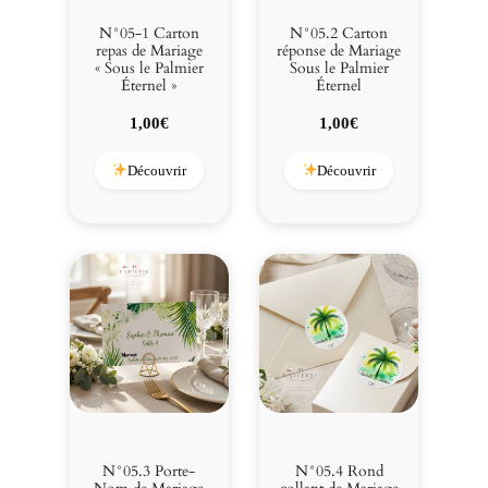
r
É
N°05-1 Carton
N°05.2 Carton
t
repas de Mariage
réponse de Mariage
« Sous le Palmier
Sous le Palmier
e
Éternel »
Éternel
r
n
1,00
€
1,00
€
e
l
Découvrir
Découvrir
"
N°05.3 Porte-
N°05.4 Rond