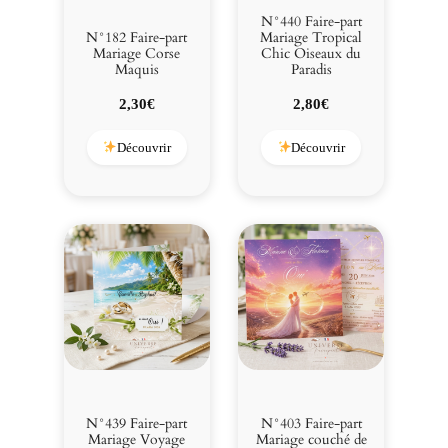
N°440 Faire-part
N°182 Faire-part
Mariage Tropical
Mariage Corse
Chic Oiseaux du
Maquis
Paradis
2,30
€
2,80
€
Découvrir
Découvrir
N°439 Faire-part
N°403 Faire-part
Mariage Voyage
Mariage couché de