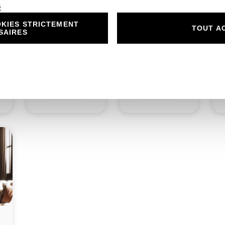
é
KIES STRICTEMENT
n
N°217.3 – Porte
N°217.4 – Rond
N
TOUT A
SAIRES
nom Éclat et
collant Éclat et
Délicatesse Bleu
Délicatesse Bleu
Costume
Costume
1,00
€
0,50
€
Découvrir
Découvrir