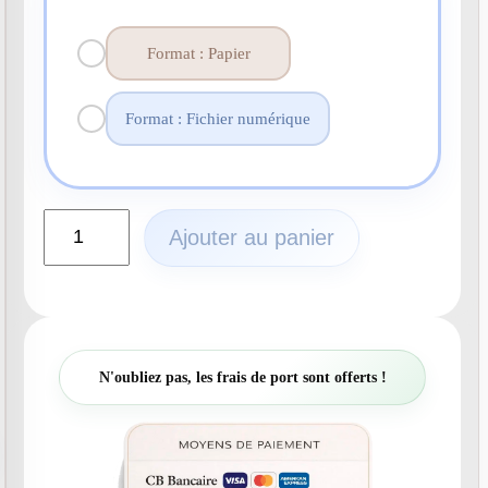
Format : Papier
Format : Fichier numérique
q
Ajouter au panier
u
a
n
t
i
t
N'oubliez pas, les frais de port sont offerts !
é
d
e
N
°