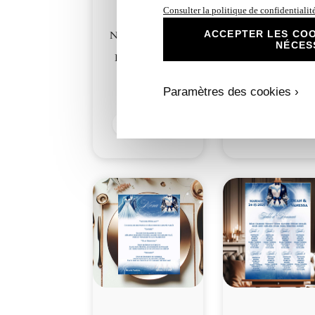
Consulter la politique de confidentialit
ACCEPTER LES COO
N°217.1 – Carton
N°217.2 – Carto
NÉCES
Repas Éclat et
réponse Éclat et
Délicatesse Bleu
Délicatesse Bleu
Costume
Costume
Paramètres des cookies ›
1,00
€
1,00
€
Découvrir
Découvrir