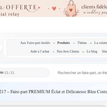
Aux Faire-part étoilés
Produits
Thème
La créat
Aide à l’achat
Nos Avis Clients
Le blog
Sit
R
oût
•
11:11
e
c
h
e
217 – Faire-part PREMIUM Éclat et Délicatesse Bleu Cost
r
c
h