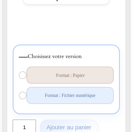
—
Choisissez votre version
Format : Papier
Format : Fichier numérique
q
Ajouter au panier
u