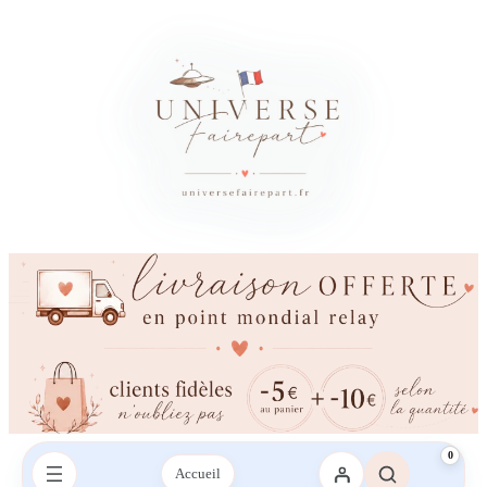
×
Besoin d’un conseil ?
Vous avez besoin d’aide ?
Une question sur votre commande, les couleurs, l’impression ou la
livraison ? Contactez-nous sur le chat ou envoyez-nous un SMS,
nous vous répondrons avec plaisir.
Envoyez-nous un mail
Envoyez-nous un SMS
SMS :
06 95 21 43 09‬
0
Accueil