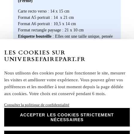
(Fermé)
Carte recto verso : 14 x 15 cm
Format A5 portrait : 14 x 21 cm
Format A6 portrait : 10,5 x 14 cm
Format rectangle paysage : 21 x 10 cm
Etiquette bouteille
: Elles ont une taille unique, pensée
pour convenir à la majorité des bouteilles : 14 x 10 cm
Rond collant
: 4 cm
LES COOKIES SUR
UNIVERSEFAIREPART.FR
N
otre papier Mat Supérieur sont le choix
parfait pour des faire-part de mariage, des
invitations d'anniversaire, des cartes de
Nous utilisons des cookies pour faire fonctionner le site, mesurer
remerciements et bien plus encore. Optez
les visites et améliorer votre expérience. Vous pouvez gérer vos
pour ce papier de haute qualité pour un
préférences et les modifier à tout moment depuis la page dédiée
résultat impeccable qui ravira vos invités et
aux cookies. Votre choix est conservé pendant 6 mois.
marquera l'élégance de vos évènements
spéciaux. Laissez libre cours à votre
Consulter la politique de confidentialité
créativité et personnalisez nos papiers Mat
ACCEPTER LES COOKIES STRICTEMENT
Supérieur pour créer des souvenirs uniques
NÉCESSAIRES
et inoubliables.
Chez Universe Faire-part, nous mettons