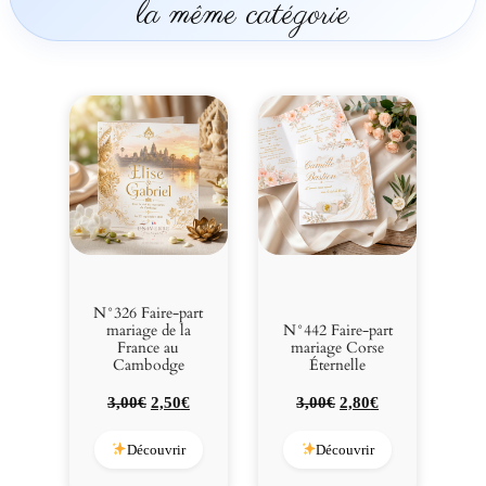
la même catégorie
N°326 Faire-part
mariage de la
N°442 Faire-part
France au
mariage Corse
Cambodge
Éternelle
Le
Le
Le
Le
3,00
€
2,50
€
3,00
€
2,80
€
prix
prix
prix
prix
initial
actuel
initial
actuel
Découvrir
Découvrir
était :
est :
était :
est :