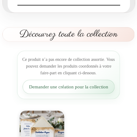
a
r
t
M
a
Découvrez toute la collection
r
i
a
g
Ce produit n’a pas encore de collection assortie. Vous
e
pouvez demander les produits coordonnés à votre
D
faire-part en cliquant ci-dessous.
e
s
Demander une création pour la collection
t
i
n
a
t
i
o
n