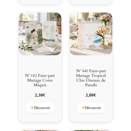
3,00€.
2,50€.
3,00€.
2,80€.
N°440 Faire-part
N°182 Faire-part
Mariage Tropical
Mariage Corse
Chic Oiseaux du
Maquis
Paradis
2,30
€
2,80
€
Découvrir
Découvrir