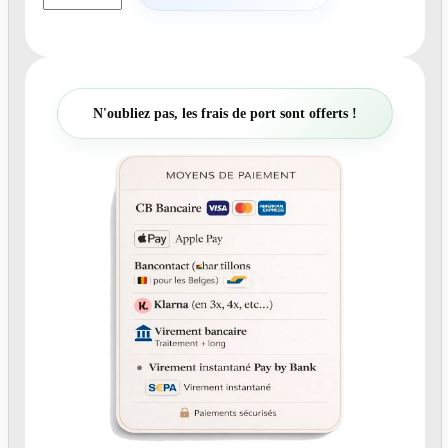
a
n
t
i
t
N'oubliez pas, les frais de port sont offerts !
é
d
e
N
°
2
7
7
F
a
i
r
e
-
p