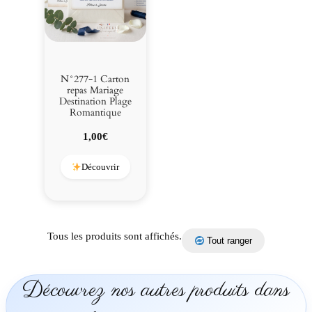
P
l
a
g
e
N°277-1 Carton
R
repas Mariage
Destination Plage
o
Romantique
m
a
1,00
€
n
t
Découvrir
i
q
u
e
Tous les produits sont affichés.
Tout ranger
Découvrez nos autres produits dans