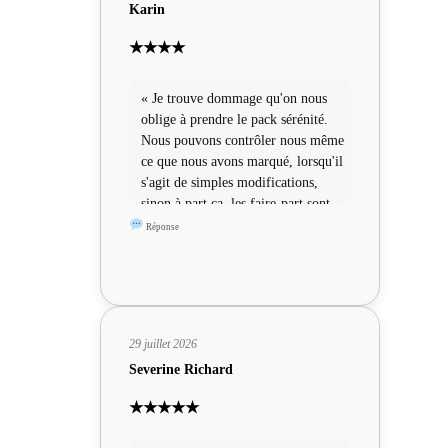
Karin
★★★★
« Je trouve dommage qu'on nous
oblige à prendre le pack sérénité.
Nous pouvons contrôler nous même
ce que nous avons marqué, lorsqu'il
s'agit de simples modifications,
sinon à part ça, les faire-part sont
sympas »
Réponse
29 juillet 2026
Severine Richard
★★★★★