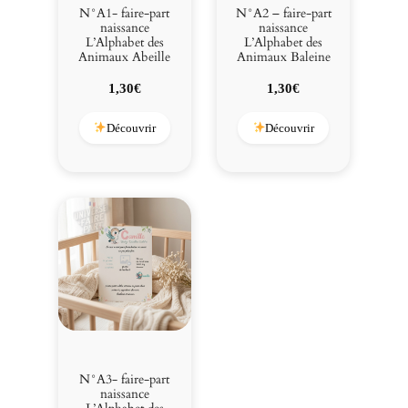
s
N°A1- faire-part
N°A2 – faire-part
A
naissance
naissance
L’Alphabet des
L’Alphabet des
n
Animaux Abeille
Animaux Baleine
i
m
1,30
€
1,30
€
a
u
Découvrir
Découvrir
x
T
o
r
t
u
e
N°A3- faire-part
naissance