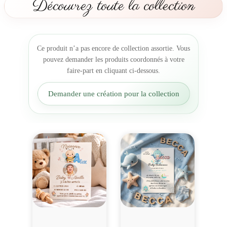
Découvrez toute la collection
a
i
s
s
Ce produit n’a pas encore de collection assortie. Vous
a
pouvez demander les produits coordonnés à votre
n
faire-part en cliquant ci-dessous.
c
e
Demander une création pour la collection
L
’
A
l
p
h
a
b
e
t
d
e