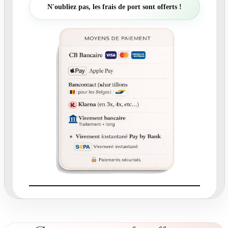
t
N'oubliez pas, les frais de port sont offerts !
é
d
e
N
°
A
2
0
-
f
a
i
r
e
-
p
a
r
t
n