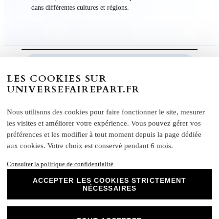
dans différentes cultures et régions.
LES COOKIES SUR
UNIVERSEFAIREPART.FR
Informations Supplémentaire
Nous utilisons des cookies pour faire fonctionner le site, mesurer
Caractéristiques :
les visites et améliorer votre expérience. Vous pouvez gérer vos
préférences et les modifier à tout moment depuis la page dédiée
Effet : recto lisse et non couché, verso mat
aux cookies. Votre choix est conservé pendant 6 mois.
FAIRE-PART LIVRET Grammage : 250 g/m²
FAIRE-PART RECTO VERSO – Grammage :
Consulter la politique de confidentialité
370 g/m²
ACCEPTER LES COOKIES STRICTEMENT
Formats disponibles :
NÉCESSAIRES
Livret : 14,5 x 29,4 cm (Ouvert) / 14,5 x 13,8 cm
(Fermé)