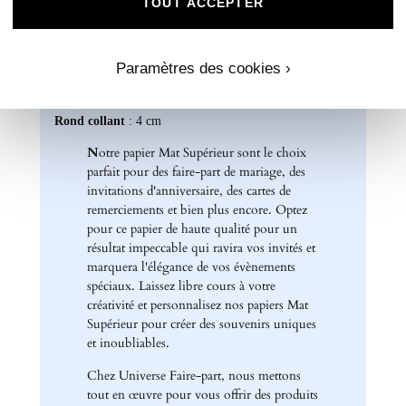
TOUT ACCEPTER
Carte recto verso : 14 x 15 cm
Format A5 portrait : 14 x 21 cm
Format A6 portrait : 10,5 x 14 cm
Format rectangle paysage : 21 x 10 cm
Paramètres des cookies ›
Etiquette bouteille
: Elles ont une taille unique, pensée
pour convenir à la majorité des bouteilles : 14 x 10 cm
Rond collant
: 4 cm
N
otre papier Mat Supérieur sont le choix
parfait pour des faire-part de mariage, des
invitations d'anniversaire, des cartes de
remerciements et bien plus encore. Optez
pour ce papier de haute qualité pour un
résultat impeccable qui ravira vos invités et
marquera l'élégance de vos évènements
spéciaux. Laissez libre cours à votre
créativité et personnalisez nos papiers Mat
Supérieur pour créer des souvenirs uniques
et inoubliables.
Chez Universe Faire-part, nous mettons
tout en œuvre pour vous offrir des produits