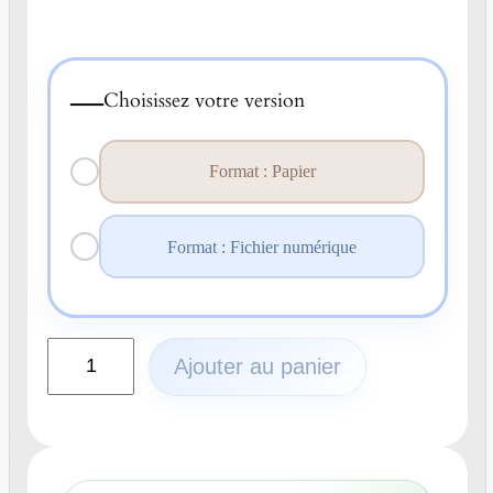
—
Choisissez votre version
Format : Papier
Format : Fichier numérique
q
Ajouter au panier
u
a
n
t
i