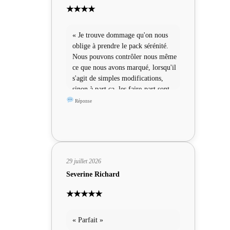
★★★★
« Je trouve dommage qu'on nous
oblige à prendre le pack sérénité.
Nous pouvons contrôler nous même
ce que nous avons marqué, lorsqu'il
s'agit de simples modifications,
sinon à part ça, les faire-part sont
sympas »
Réponse
29 juillet 2026
Severine Richard
★★★★★
« Parfait »