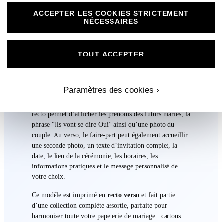
dans un superbe format paysage
20 x 10 cm
. Dans la
même collection que le faire-part
N°219
, cette version
ACCEPTER LES COOKIES STRICTEMENT
NÉCESSAIRES
horizontale offre une mise en page raffinée, idéale pour
mettre en valeur une belle photo des mariés à l’avant,
entourée de fleurs bleues et blanches, de détails
lumineux et d’un décor chic inspiré de l’univers du
TOUT ACCEPTER
mariage.
Son design associe la délicatesse d’une robe de mariée
Paramètres des cookies ›
blanche à l’élégance d’un costume bleu profond, créant
une ambiance douce, lumineuse et pleine d’amour. Le
recto permet d’afficher les prénoms des futurs mariés, la
phrase “Ils vont se dire Oui” ainsi qu’une photo du
couple. Au verso, le faire-part peut également accueillir
une seconde photo, un texte d’invitation complet, la
date, le lieu de la cérémonie, les horaires, les
informations pratiques et le message personnalisé de
votre choix.
Ce modèle est imprimé en
recto verso
et fait partie
d’une collection complète assortie, parfaite pour
harmoniser toute votre papeterie de mariage : cartons