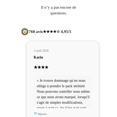
Il n’y a pas encore de
questions.
760 avis
★★★★☆ 4,95/5
2 août 2026
Karin
★★★★
« Je trouve dommage qu'on nous
oblige à prendre le pack sérénité.
Nous pouvons contrôler nous même
ce que nous avons marqué, lorsqu'il
s'agit de simples modifications,
sinon à part ça, les faire-part sont
sympas »
Réponse