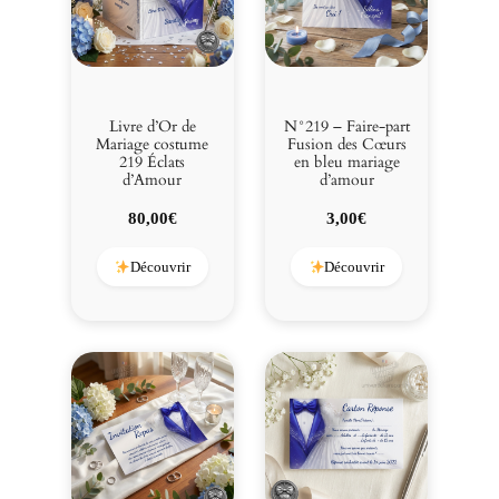
e
u
m
a
r
Livre d’Or de
N°219 – Faire-part
i
Mariage costume
Fusion des Cœurs
219 Éclats
en bleu mariage
a
d’Amour
d’amour
g
e
80,00
€
3,00
€
d
’
Découvrir
Découvrir
a
m
o
u
r
f
o
r
m