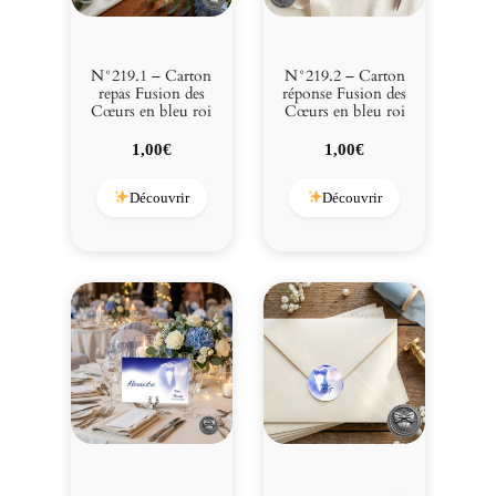
a
t
p
N°219.1 – Carton
N°219.2 – Carton
a
repas Fusion des
réponse Fusion des
y
Cœurs en bleu roi
Cœurs en bleu roi
s
1,00
€
1,00
€
a
g
Découvrir
Découvrir
e