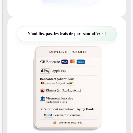
a
n
t
i
t
N'oubliez pas, les frais de port sont offerts !
é
d
e
N
°
1
3
1
F
a
i
r
e
-
p