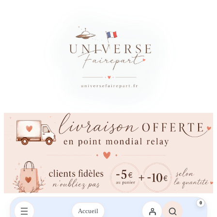
×
Besoin d’un conseil ?
Vous avez besoin d’aide ?
Une question sur votre commande, les couleurs, l’impression ou la
livraison ? Contactez-nous sur le chat ou envoyez-nous un SMS,
nous vous répondrons avec plaisir.
Envoyez-nous un mail
Envoyez-nous un SMS
SMS :
06 95 21 43 09‬
0
Accueil