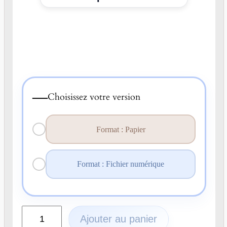
—
Choisissez votre version
Format : Papier
Format : Fichier numérique
q
Ajouter au panier
u