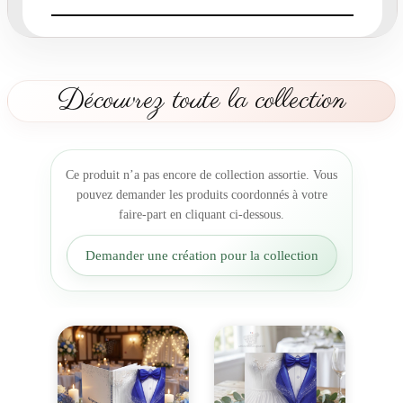
a
r
t
F
u
Découvrez toute la collection
s
i
o
n
Ce produit n’a pas encore de collection assortie. Vous
d
pouvez demander les produits coordonnés à votre
e
faire-part en cliquant ci-dessous.
s
C
Demander une création pour la collection
œ
u
r
s
e
n
b
l