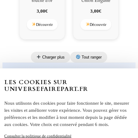
touche d’or
Union Élégante
3,00
€
3,00
€
Découvrir
Découvrir
Charger plus
Tout ranger
LES COOKIES SUR
Informations produit
UNIVERSEFAIREPART.FR
Nous utilisons des cookies pour faire fonctionner le site, mesurer
N°131 Faire-part Fusion des Cœurs en bleu –
les visites et améliorer votre expérience. Vous pouvez gérer vos
mariage d’amour, format paysage 20 x 10 cm
préférences et les modifier à tout moment depuis la page dédiée
aux cookies. Votre choix est conservé pendant 6 mois.
Le faire-part
Fusion des Cœurs en bleu
est une
invitation de mariage élégante et romantique, imaginée
Consulter la politique de confidentialité