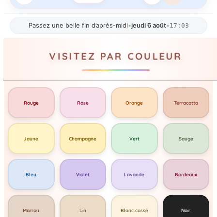
Passez une belle fin d’après-midi
•
jeudi 6 août
•
17:03
VISITEZ PAR COULEUR
Rouge
Rose
Orange
Terracotta
Jaune
Champagne
Vert
Sauge
Bleu
Violet
Lavande
Bordeaux
Marron
Lin
Blanc cassé
Noir