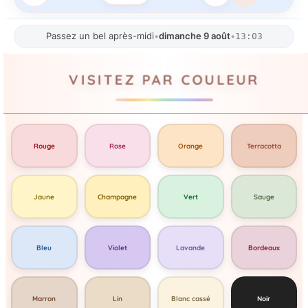
Passez un bel après-midi
•
dimanche 9 août
•
13:03
VISITEZ PAR COULEUR
Rouge
Rose
Orange
Terracotta
Jaune
Champagne
Vert
Sauge
Bleu
Violet
Lavande
Bordeaux
Marron
Lin
Blanc cassé
Noir