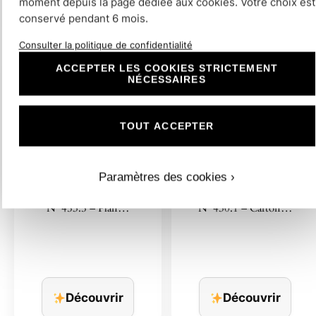
moment depuis la page dédiée aux cookies. Votre choix est
Découvrir
Découvrir
conservé pendant 6 mois.
Consulter la politique de confidentialité
ACCEPTER LES COOKIES STRICTEMENT
NÉCESSAIRES
TOUT ACCEPTER
Paramètres des cookies ›
N°453.5 – Plan…
N°430.1 – Carton…
Découvrir
Découvrir