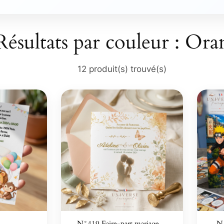
Résultats par couleur : Or
12 produit(s) trouvé(s)
–…
N°419 Faire-part mariage…
N°