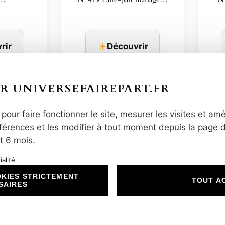
rir
Découvrir
R UNIVERSEFAIREPART.FR
pour faire fonctionner le site, mesurer les visites et amé
érences et les modifier à tout moment depuis la page 
t 6 mois.
alité
KIES STRICTEMENT
TOUT A
SAIRES
-part…
N°585 – Faire-part…
N°