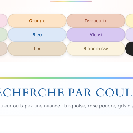
h
e
Orange
Terracotta
r
Bleu
Violet
Lin
Blanc cassé
ECHERCHE PAR COU
uleur ou tapez une nuance : turquoise, rose poudré, gris cl
Couleur
recherchée