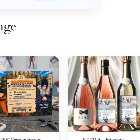
ange
300 Carte invitation…
N°221.5 – Étiquette…