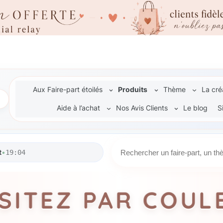
Aux Faire-part étoilés
Produits
Thème
La cré
Aide à l’achat
Nos Avis Clients
Le blog
S
R
t
•
19:04
e
c
h
ISITEZ PAR COUL
e
r
c