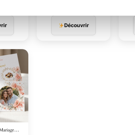
rir
Découvrir
 Mariage…