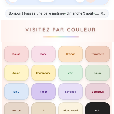
Bonjour ! Passez une belle matinée
•
dimanche 9 août
•
11:01
VISITEZ PAR COULEUR
Rouge
Rose
Orange
Terracotta
Jaune
Champagne
Vert
Sauge
Bleu
Violet
Lavande
Bordeaux
Marron
Lin
Blanc cassé
Noir