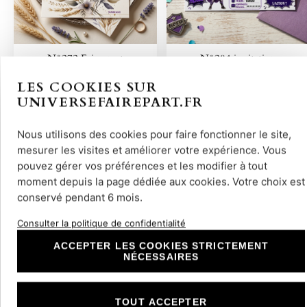
N°272 Faire-part
N°284 invitation
champêtre…
Wakanda…
LES COOKIES SUR
UNIVERSEFAIREPART.FR
Nous utilisons des cookies pour faire fonctionner le site,
Découvrir
Découvrir
mesurer les visites et améliorer votre expérience. Vous
pouvez gérer vos préférences et les modifier à tout
moment depuis la page dédiée aux cookies. Votre choix est
conservé pendant 6 mois.
Consulter la politique de confidentialité
ACCEPTER LES COOKIES STRICTEMENT
NÉCESSAIRES
Livre d’or personnalisé…
TOUT ACCEPTER