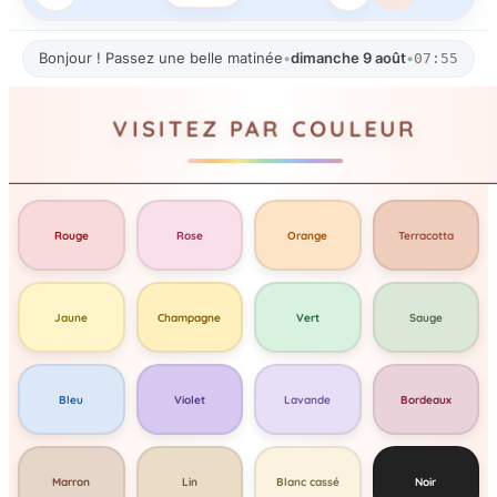
Bonjour ! Passez une belle matinée
•
dimanche 9 août
•
07:55
VISITEZ PAR COULEUR
Rouge
Rose
Orange
Terracotta
Jaune
Champagne
Vert
Sauge
Bleu
Violet
Lavande
Bordeaux
Marron
Lin
Blanc cassé
Noir