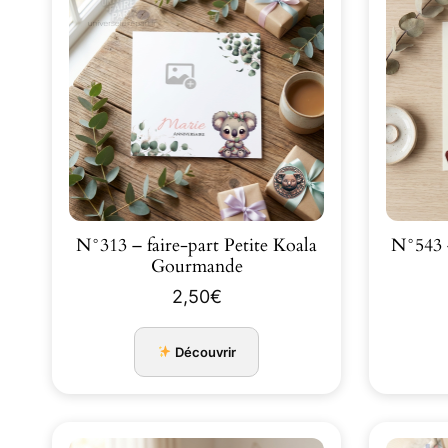
N°313 – faire-part Petite Koala
N°543 
Gourmande
2,50
€
Découvrir