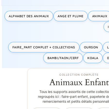
ALPHABET DES ANIMAUX
ANGE ET PLUME
ANIMAUX
FAIRE_PART COMPLET + COLLECTIONS
OURSON
L
BAMBI/FAON/CERF
KOALA
COLLECTION COMPLÈTE
Animaux Enfant
Tous les supports assortis de cette collecti
regroupés ici : faire-part enfant, papeterie d
remerciements et petits détails personnal