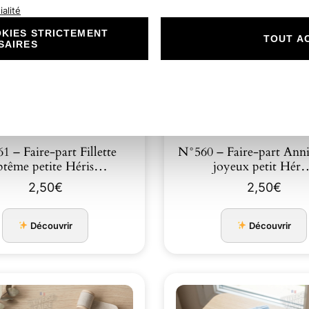
alité
KIES STRICTEMENT
TOUT A
SAIRES
1 – Faire-part Fillette
N°560 – Faire-part Anni
ptême petite Héris…
joyeux petit Hér
2,50
€
2,50
€
Découvrir
Découvrir