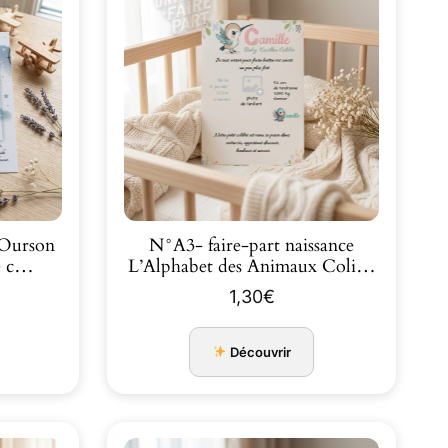
N°A3- faire-part naissance
me c…
L’Alphabet des Animaux Coli…
1,30
€
Découvrir