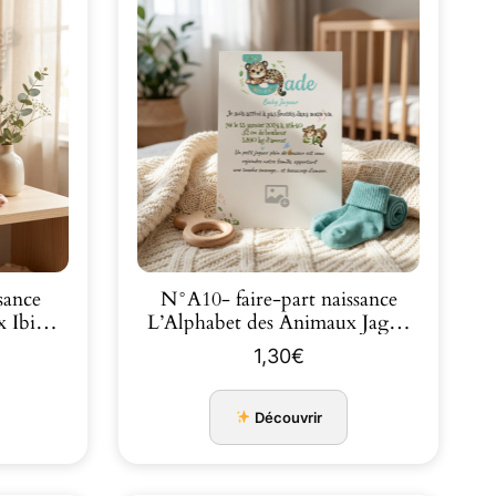
sance
N°A10- faire-part naissance
L’Alphabet des Animaux Ibi…
L’Alphabet des Animaux Jag…
1,30
€
Découvrir