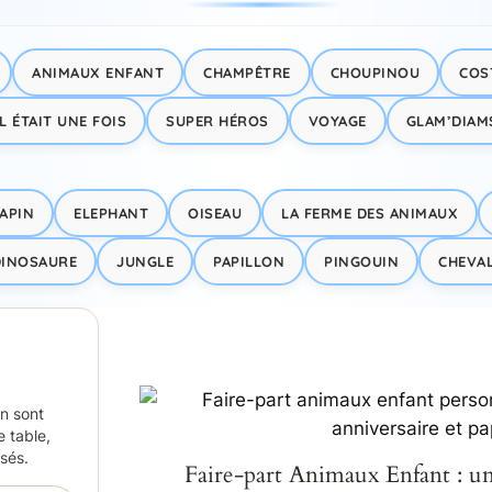
h
e
ANIMAUX ENFANT
CHAMPÊTRE
CHOUPINOU
COS
r
IL ÉTAIT UNE FOIS
SUPER HÉROS
VOYAGE
GLAM’DIAM
APIN
ELEPHANT
OISEAU
LA FERME DES ANIMAUX
DINOSAURE
JUNGLE
PAPILLON
PINGOUIN
CHEVA
on sont
e table,
isés.
Faire-part Animaux Enfant : un