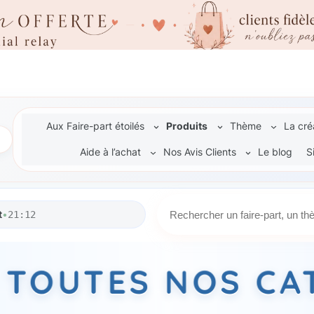
Aux Faire-part étoilés
Produits
Thème
La cré
Aide à l’achat
Nos Avis Clients
Le blog
S
R
t
•
21:12
e
c
h
Z TOUTES NOS CA
e
r
c