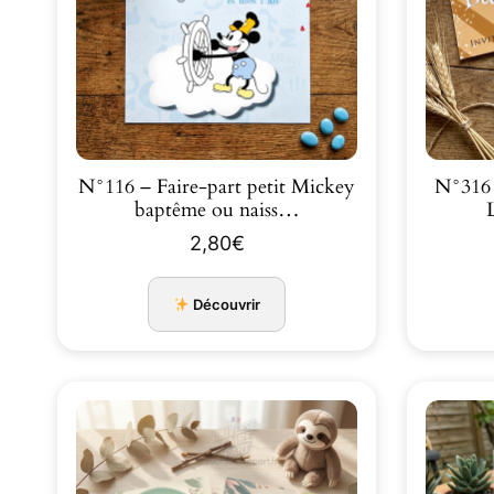
N°116 – Faire-part petit Mickey
N°316 –
baptême ou naiss…
2,80
€
Découvrir