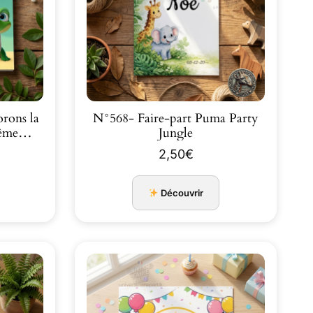
rons la
N°568- Faire-part Puma Party
tême…
Jungle
2,50
€
Découvrir