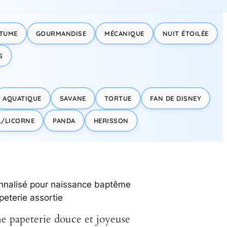
TUME
GOURMANDISE
MÉCANIQUE
NUIT ÉTOILÉE
S
AQUATIQUE
SAVANE
TORTUE
FAN DE DISNEY
L/LICORNE
PANDA
HERISSON
e papeterie douce et joyeuse