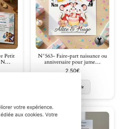
e Petit
N°563- Faire-part naissance ou
st N…
anniversaire pour jume…
2,50
€
Découvrir
liorer votre expérience.
dédiée aux cookies. Votre